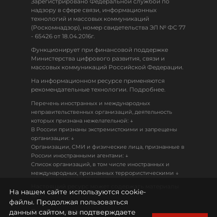
Зарегистрировано Федеральной службой по
надзору в сфере связи, информационных
технологий и массовых коммуникаций
(Роскомнадзор), номер свидетельства ЭЛ № ФС 77
- 65426 от 18.04.2016г.
Функционирует при финансовой поддержке
Министерства цифрового развития, связи и
массовых коммуникаций Российской Федерации.
На информационном ресурсе применяются
рекомендательные технологии. Подробнее.
Перечень иностранных и международных
неправительственных организаций, деятельность
↓
которых признана нежелательной:
В России признаны экстремистскими и запрещены
↓
организации:
Организации, СМИ и физические лица, признанные в
↓
России иностранными агентами:
Список организаций, в том числе иностранных и
↓
международных, признанных террористическими
Настоящий ресурс может содержать материалы
На нашем сайте используются cookie-
18+
файлы. Продолжая пользоваться
данным сайтом, вы подтверждаете
Политика конфиденциальности