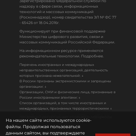
Зарегистрировано Федеральной службой по
надзору в сфере связи, информационных
технологий и массовых коммуникаций
(Роскомнадзор), номер свидетельства ЭЛ № ФС 77
- 65426 от 18.04.2016г.
Функционирует при финансовой поддержке
Министерства цифрового развития, связи и
массовых коммуникаций Российской Федерации.
На информационном ресурсе применяются
рекомендательные технологии. Подробнее.
Перечень иностранных и международных
неправительственных организаций, деятельность
↓
которых признана нежелательной:
В России признаны экстремистскими и запрещены
↓
организации:
Организации, СМИ и физические лица, признанные в
↓
России иностранными агентами:
Список организаций, в том числе иностранных и
↓
международных, признанных террористическими
Настоящий ресурс может содержать материалы
На нашем сайте используются cookie-
18+
файлы. Продолжая пользоваться
данным сайтом, вы подтверждаете
Политика конфиденциальности