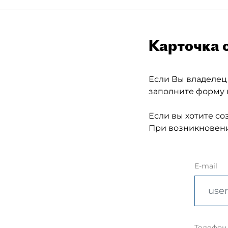
Карточка 
Если Вы владелец
заполните форму 
Если вы хотите со
При возникновени
E-mail
Телефон