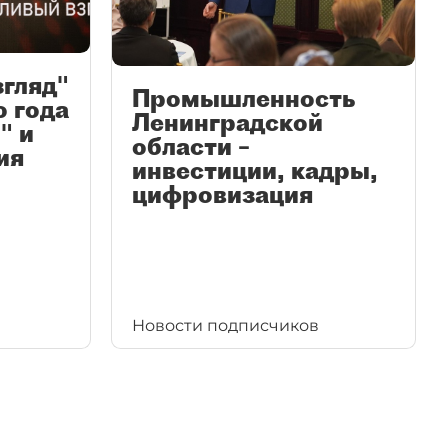
згляд"
Промышленность
ю года
Ленинградской
" и
области –
ия
инвестиции, кадры,
цифровизация
Новости подписчиков