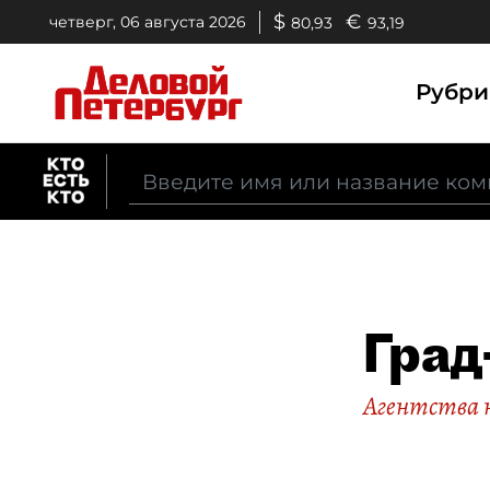
$
€
четверг, 06 августа 2026
80,93
93,19
Рубр
Град
Агентства 