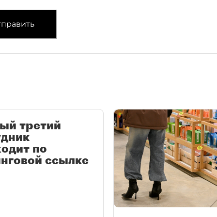
править
ый третий
удник
одит по
нговой ссылке