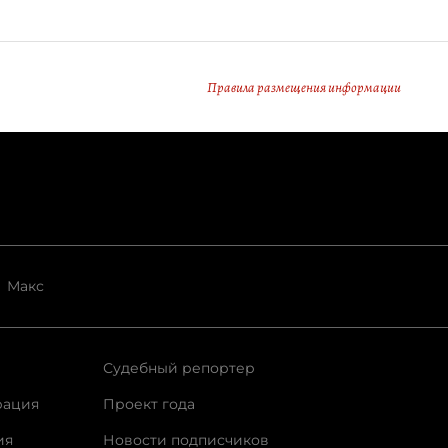
Правила размещения информации
Макс
Судебный репортер
рация
Проект года
ия
Новости подписчиков