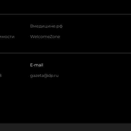
Вмедицине.рф
имости
WelcomeZone
E-mail
8
gazeta@dp.ru