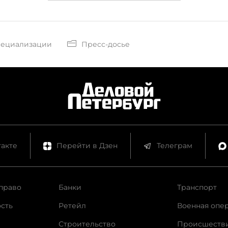
пециализации
Пресс-досье
акте
Перейти в Дзен
Телеграм
право
Банки
Транспорт
сть
Ретейл
Военная опе
Строительство
Происшеств