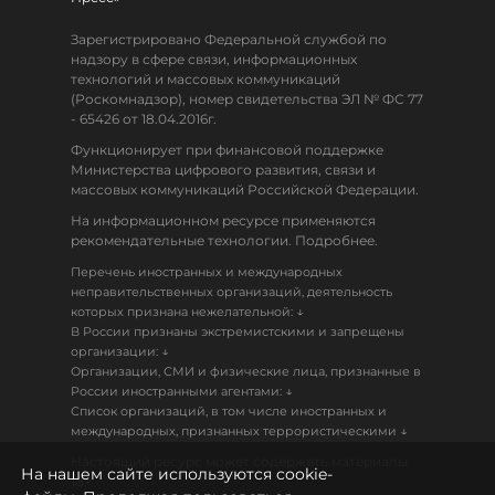
Зарегистрировано Федеральной службой по
надзору в сфере связи, информационных
технологий и массовых коммуникаций
(Роскомнадзор), номер свидетельства ЭЛ № ФС 77
- 65426 от 18.04.2016г.
Функционирует при финансовой поддержке
Министерства цифрового развития, связи и
массовых коммуникаций Российской Федерации.
На информационном ресурсе применяются
рекомендательные технологии. Подробнее.
Перечень иностранных и международных
неправительственных организаций, деятельность
↓
которых признана нежелательной:
В России признаны экстремистскими и запрещены
↓
организации:
Организации, СМИ и физические лица, признанные в
↓
России иностранными агентами:
Список организаций, в том числе иностранных и
↓
международных, признанных террористическими
Настоящий ресурс может содержать материалы
На нашем сайте используются cookie-
18+