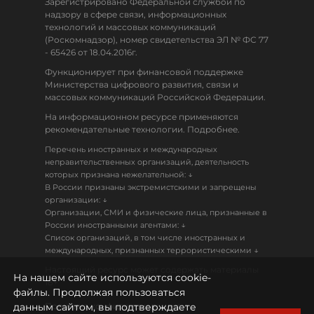
Зарегистрировано Федеральной службой по
надзору в сфере связи, информационных
технологий и массовых коммуникаций
(Роскомнадзор), номер свидетельства ЭЛ № ФС 77
- 65426 от 18.04.2016г.
Функционирует при финансовой поддержке
Министерства цифрового развития, связи и
массовых коммуникаций Российской Федерации.
На информационном ресурсе применяются
рекомендательные технологии. Подробнее.
Перечень иностранных и международных
неправительственных организаций, деятельность
↓
которых признана нежелательной:
В России признаны экстремистскими и запрещены
↓
организации:
Организации, СМИ и физические лица, признанные в
↓
России иностранными агентами:
Список организаций, в том числе иностранных и
↓
международных, признанных террористическими
Настоящий ресурс может содержать материалы
На нашем сайте используются cookie-
18+
файлы. Продолжая пользоваться
данным сайтом, вы подтверждаете
Политика конфиденциальности