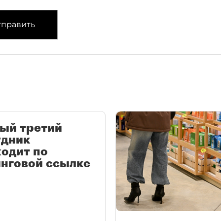
править
ый третий
удник
одит по
нговой ссылке