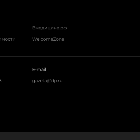
Вмедицине.рф
имости
WelcomeZone
E-mail
8
gazeta@dp.ru