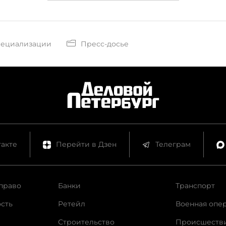
пециализации
Пресс-досье
акте
Перейти в Дзен
Телеграм
право
Банки
Транспорт
сть
Ретейл
Военная опе
Строительство
Происшеств