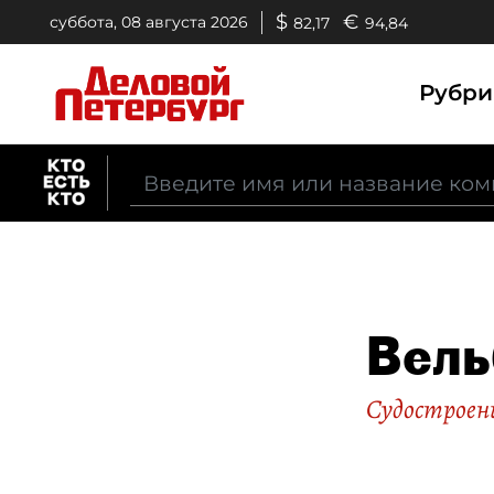
$
€
суббота, 08 августа 2026
82,17
94,84
Рубр
Вель
Судостроен