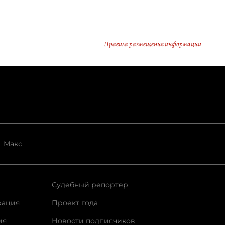
Правила размещения информации
Макс
Судебный репортер
рация
Проект года
ия
Новости подписчиков