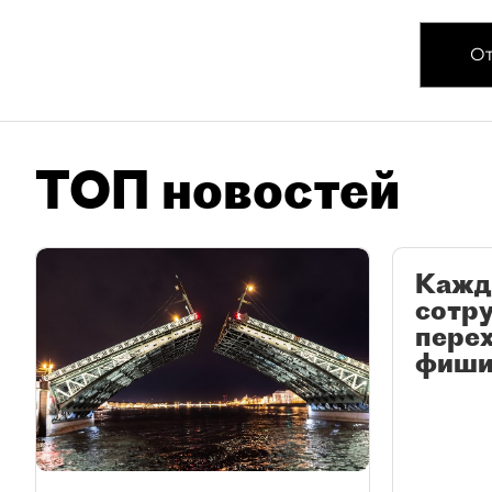
От
ТОП новостей
Кажд
сотр
перех
фиши