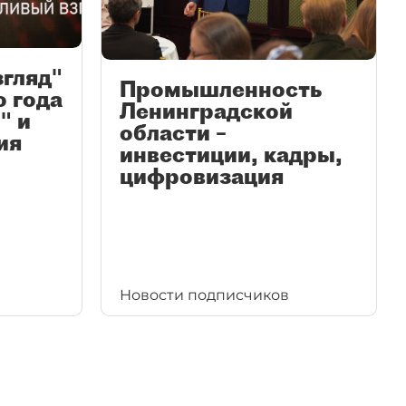
згляд"
Промышленность
ю года
Ленинградской
" и
области –
ия
инвестиции, кадры,
цифровизация
Новости подписчиков