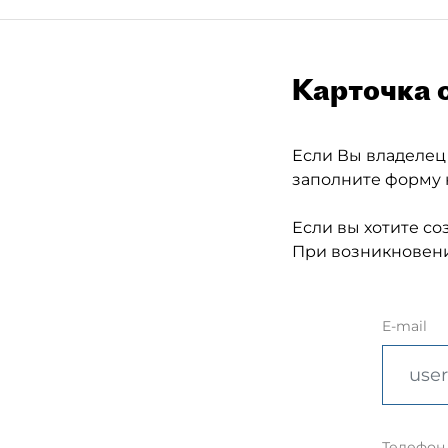
Карточка 
Если Вы владелец
заполните форму 
Если вы хотите со
При возникновени
E-mail
Телефон