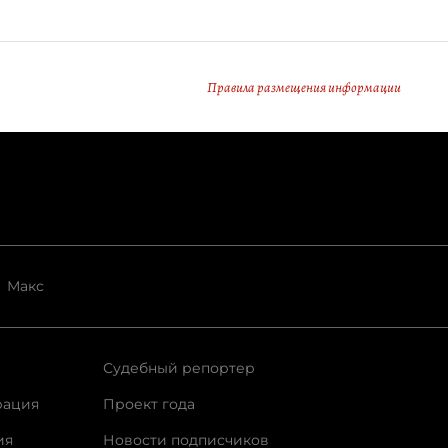
Правила размещения информации
Макс
Судебный репортер
рация
Проект года
ия
Новости подписчиков