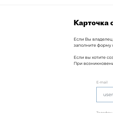
Карточка 
Если Вы владелец
заполните форму 
Если вы хотите со
При возникновени
E-mail
Телефон