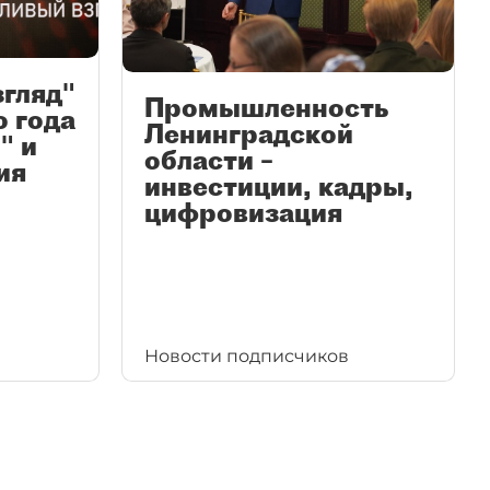
згляд"
Промышленность
ю года
Ленинградской
" и
области –
ия
инвестиции, кадры,
цифровизация
Новости подписчиков