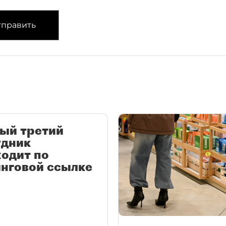
править
ый третий
удник
одит по
нговой ссылке