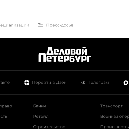
пециализации
Пресс-досье
акте
Перейти в Дзен
Телеграм
право
Банки
Транспорт
сть
Ретейл
Военная опе
Строительство
Происшеств