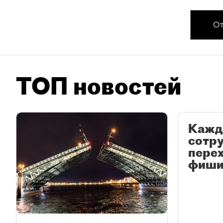
От
ТОП новостей
Кажд
сотр
перех
фиши