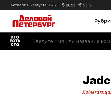
$
€
четверг, 06 августа 2026
80,93
93,19
Рубр
Jade
Добывающа