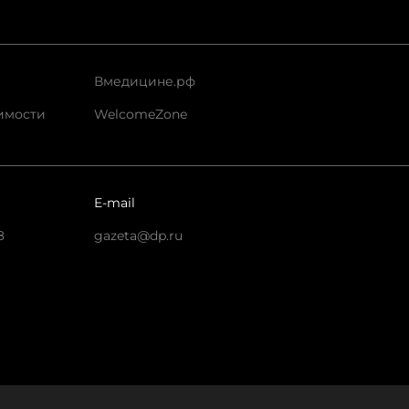
Вмедицине.рф
имости
WelcomeZone
E-mail
8
gazeta@dp.ru