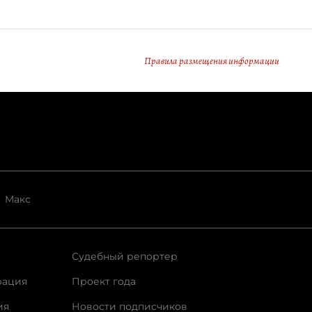
Правила размещения информации
Макс
Судебный репортер
рация
Проект года
ия
Новости подписчиков