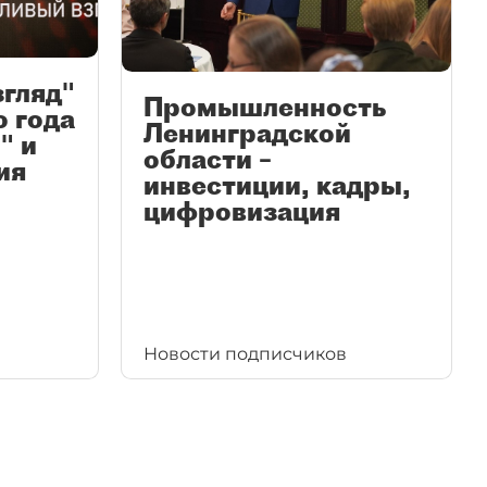
згляд"
Промышленность
ю года
Ленинградской
" и
области –
ия
инвестиции, кадры,
цифровизация
Новости подписчиков