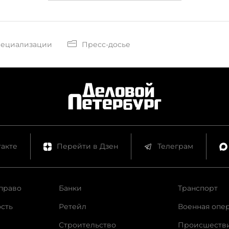
пециализации
Пресс-досье
акте
Перейти в Дзен
Телеграм
право
Банки
Транспорт
сть
Ретейл
Военная опе
Строительство
Происшеств