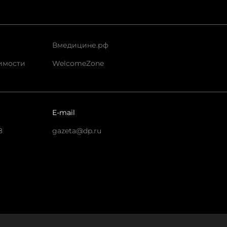
Вмедицине.рф
имости
WelcomeZone
E-mail
8
gazeta@dp.ru