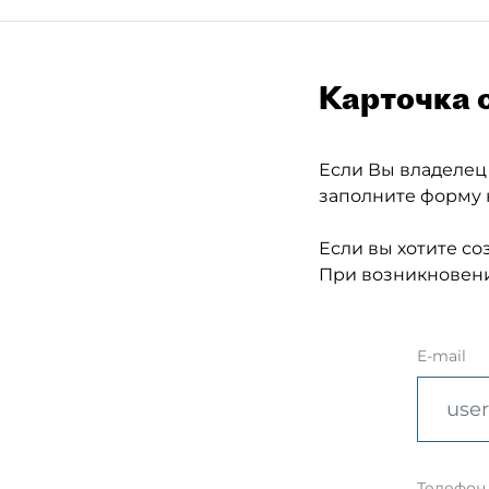
Карточка 
Если Вы владелец
заполните форму 
Если вы хотите со
При возникновени
E-mail
Телефон