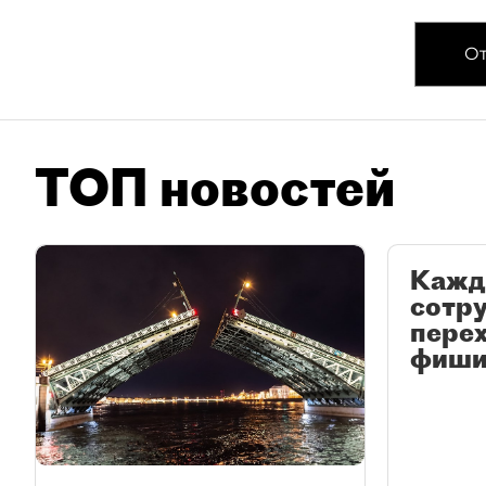
От
ТОП новостей
Кажд
сотр
перех
фиши