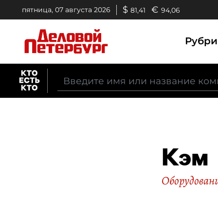
$
€
пятница, 07 августа 2026
81,41
94,06
Рубр
Кэм
Оборудован