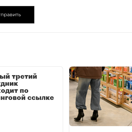
править
ый третий
удник
одит по
нговой ссылке