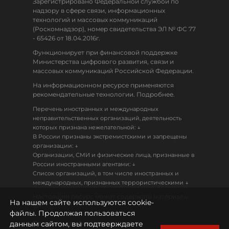
Зарегистрировано Федеральной службой по
надзору в сфере связи, информационных
технологий и массовых коммуникаций
(Роскомнадзор), номер свидетельства ЭЛ № ФС 77
- 65426 от 18.04.2016г.
Функционирует при финансовой поддержке
Министерства цифрового развития, связи и
массовых коммуникаций Российской Федерации.
На информационном ресурсе применяются
рекомендательные технологии. Подробнее.
Перечень иностранных и международных
неправительственных организаций, деятельность
↓
которых признана нежелательной:
В России признаны экстремистскими и запрещены
↓
организации:
Организации, СМИ и физические лица, признанные в
↓
России иностранными агентами:
Список организаций, в том числе иностранных и
↓
международных, признанных террористическими
Настоящий ресурс может содержать материалы
На нашем сайте используются cookie-
18+
файлы. Продолжая пользоваться
данным сайтом, вы подтверждаете
Политика конфиденциальности