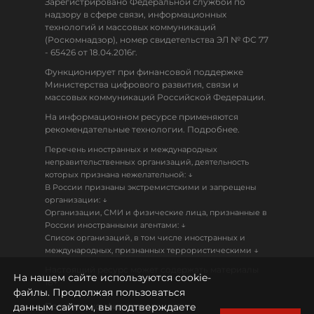
Зарегистрировано Федеральной службой по
надзору в сфере связи, информационных
технологий и массовых коммуникаций
(Роскомнадзор), номер свидетельства ЭЛ № ФС 77
- 65426 от 18.04.2016г.
Функционирует при финансовой поддержке
Министерства цифрового развития, связи и
массовых коммуникаций Российской Федерации.
На информационном ресурсе применяются
рекомендательные технологии. Подробнее.
Перечень иностранных и международных
неправительственных организаций, деятельность
↓
которых признана нежелательной:
В России признаны экстремистскими и запрещены
↓
организации:
Организации, СМИ и физические лица, признанные в
↓
России иностранными агентами:
Список организаций, в том числе иностранных и
↓
международных, признанных террористическими
Настоящий ресурс может содержать материалы
На нашем сайте используются cookie-
18+
файлы. Продолжая пользоваться
данным сайтом, вы подтверждаете
Политика конфиденциальности