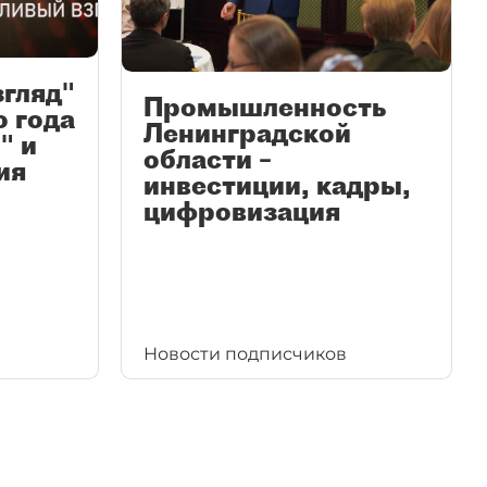
згляд"
Промышленность
ю года
Ленинградской
" и
области –
ия
инвестиции, кадры,
цифровизация
Новости подписчиков