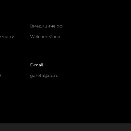
Вмедицине.рф
имости
WelcomeZone
E-mail
8
gazeta@dp.ru