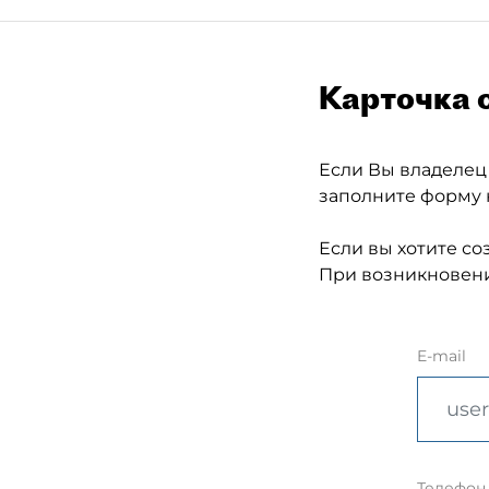
Карточка 
Если Вы владелец
заполните форму 
Если вы хотите со
При возникновени
E-mail
Телефон