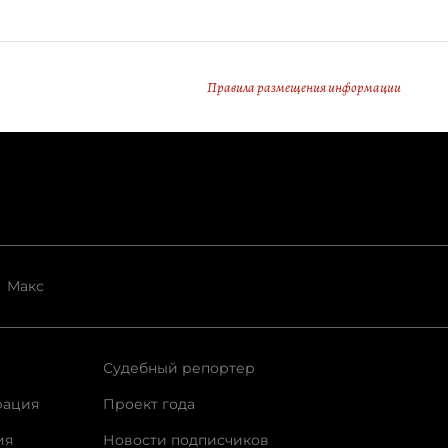
Правила размещения информации
Макс
Судебный репортер
рация
Проект года
ия
Новости подписчиков