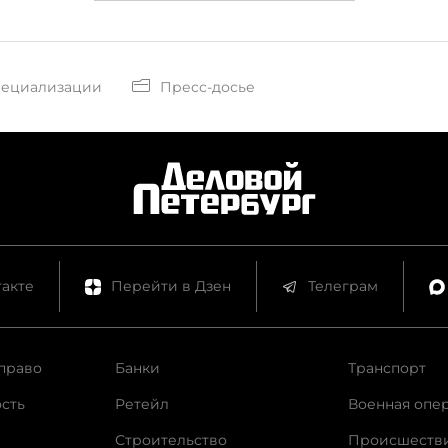
пециализации
Пресс-досье
акте
Перейти в Дзен
Телеграм
право
Банки
Транспорт
сть
Ретейл
Военная опе
Строительство
Происшеств