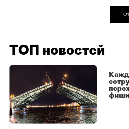
От
ТОП новостей
Кажд
сотр
перех
фиши