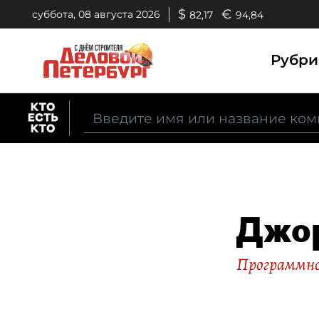
$
€
суббота, 08 августа 2026
82,17
94,84
Рубр
Джо
Программно