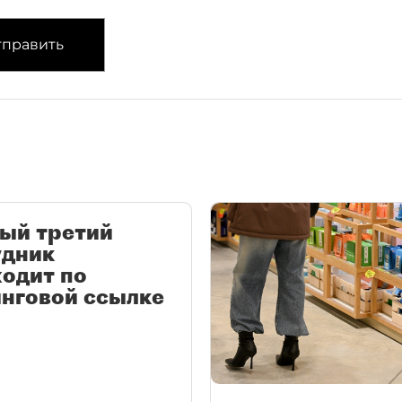
править
ый третий
удник
одит по
нговой ссылке