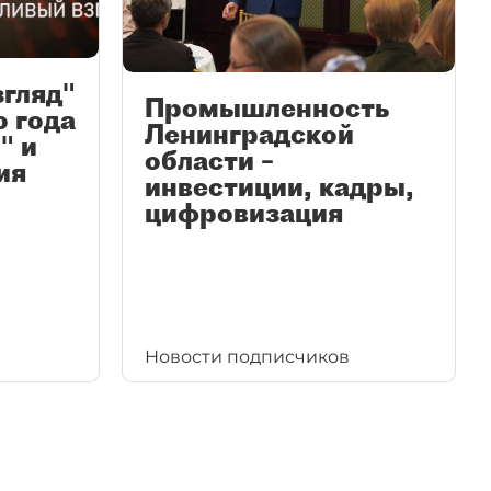
згляд"
Промышленность
ю года
Ленинградской
" и
области –
ия
инвестиции, кадры,
цифровизация
Новости подписчиков