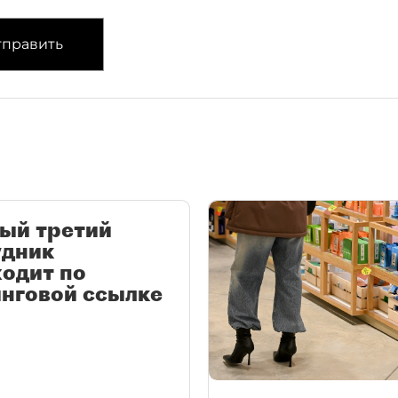
править
ый третий
удник
одит по
нговой ссылке