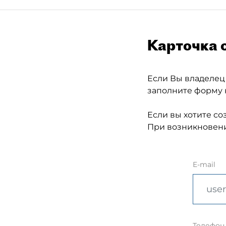
Карточка 
Если Вы владелец
заполните форму 
Если вы хотите со
При возникновени
E-mail
Телефон