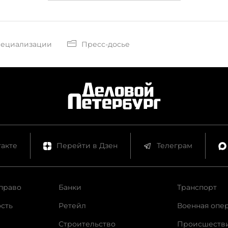
пециализации
Пресс-досье
акте
Перейти в Дзен
Телеграм
право
Банки
Транспорт
сть
Ретейл
Военная опе
Строительство
Происшеств