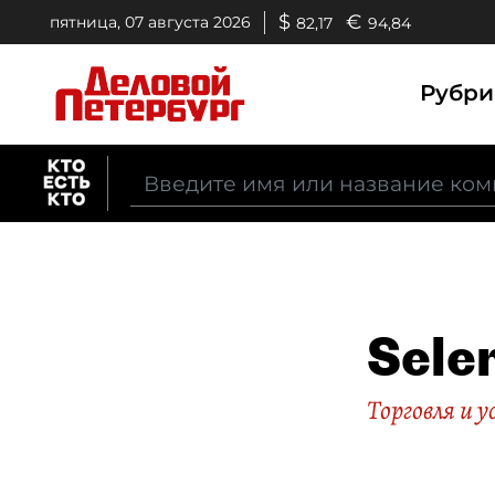
$
€
пятница, 07 августа 2026
82,17
94,84
Рубр
Sele
Торговля и у