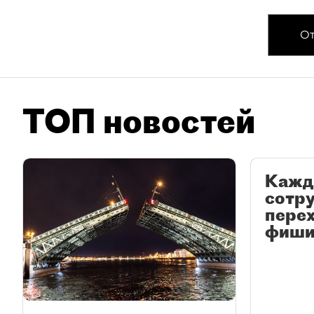
От
ТОП новостей
Кажд
сотр
перех
фиши