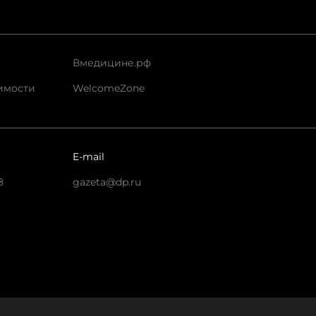
Вмедицине.рф
имости
WelcomeZone
E-mail
8
gazeta@dp.ru