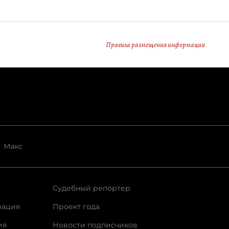
Правила размещения информации
Макс
Судебный репортер
рация
Проект года
ия
Новости подписчиков