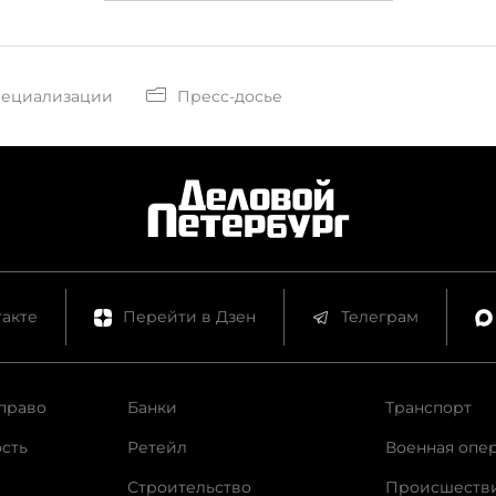
пециализации
Пресс-досье
акте
Перейти в Дзен
Телеграм
право
Банки
Транспорт
сть
Ретейл
Военная опе
Строительство
Происшеств