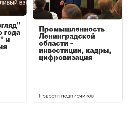
згляд"
Промышленность
ю года
Ленинградской
" и
области –
ия
инвестиции, кадры,
цифровизация
Новости подписчиков