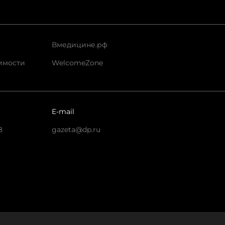
Вмедицине.рф
имости
WelcomeZone
E-mail
8
gazeta@dp.ru