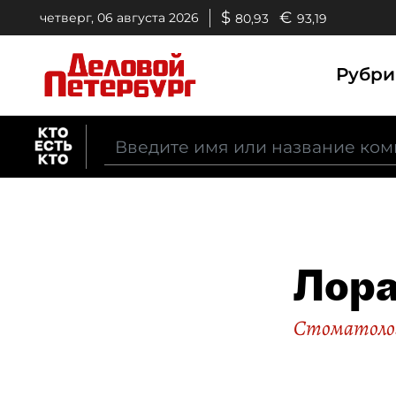
$
€
четверг, 06 августа 2026
80,93
93,19
Рубр
Лора
Стоматоло