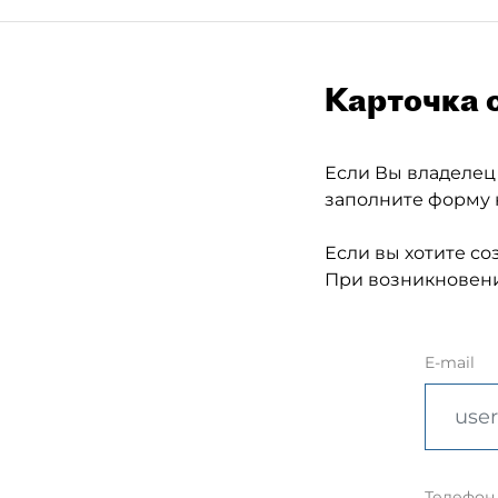
Карточка 
Если Вы владелец
заполните форму 
Если вы хотите со
При возникновени
E-mail
Телефон