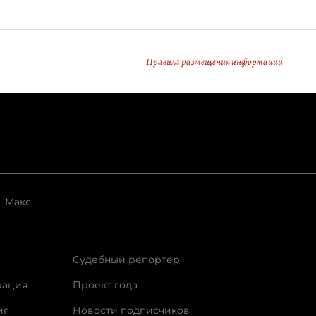
Правила размещения информации
Макс
Судебный репортер
рация
Проект года
ия
Новости подписчиков