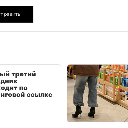
править
ый третий
удник
одит по
нговой ссылке