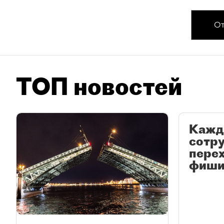
От
ТОП новостей
Кажд
сотр
перех
фиши