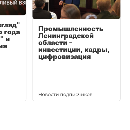
згляд"
Промышленность
ю года
Ленинградской
" и
области –
ия
инвестиции, кадры,
цифровизация
Новости подписчиков