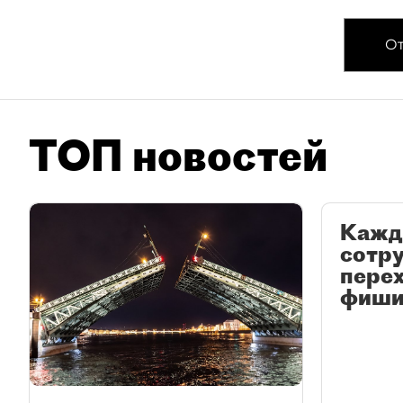
От
ТОП новостей
Кажд
сотр
перех
фиши