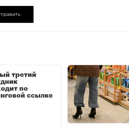
править
ый третий
удник
одит по
нговой ссылке