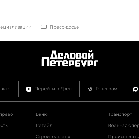
пециализации
Пресс-досье
акте
Перейти в Дзен
Телеграм
право
Банки
Транспорт
сть
Ретейл
Военная опе
Строительство
Происшеств