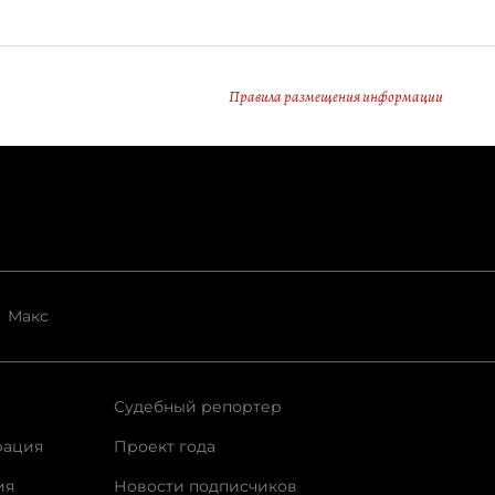
Правила размещения информации
Макс
Судебный репортер
рация
Проект года
ия
Новости подписчиков