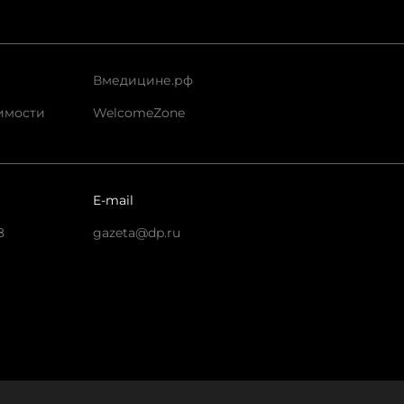
Вмедицине.рф
имости
WelcomeZone
E-mail
8
gazeta@dp.ru