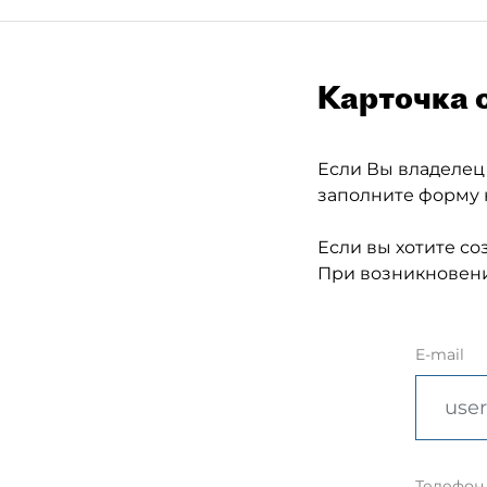
Карточка 
Если Вы владелец
заполните форму 
Если вы хотите со
При возникновени
E-mail
Телефон