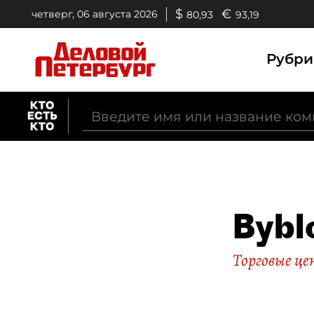
$
€
четверг, 06 августа 2026
80,93
93,19
Рубр
Bybl
Торговые ц