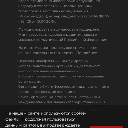
Зарегистрировано Федеральной службой по
надзору в сфере связи, информационных
технологий и массовых коммуникаций
(Роскомнадзор), номер свидетельства ЭЛ № ФС 77
- 65426 от 18.04.2016г.
Функционирует при финансовой поддержке
Министерства цифрового развития, связи и
массовых коммуникаций Российской Федерации.
На информационном ресурсе применяются
рекомендательные технологии. Подробнее.
Перечень иностранных и международных
неправительственных организаций, деятельность
↓
которых признана нежелательной:
В России признаны экстремистскими и запрещены
↓
организации:
Организации, СМИ и физические лица, признанные в
↓
России иностранными агентами:
Список организаций, в том числе иностранных и
↓
международных, признанных террористическими
Настоящий ресурс может содержать материалы
На нашем сайте используются cookie-
18+
файлы. Продолжая пользоваться
данным сайтом, вы подтверждаете
Политика конфиденциальности