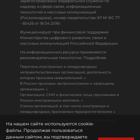
Зарегистрировано Федеральной службой по
надзору в сфере связи, информационных
технологий и массовых коммуникаций
(Роскомнадзор), номер свидетельства ЭЛ № ФС 77
- 65426 от 18.04.2016г.
Функционирует при финансовой поддержке
Министерства цифрового развития, связи и
массовых коммуникаций Российской Федерации.
На информационном ресурсе применяются
рекомендательные технологии. Подробнее.
Перечень иностранных и международных
неправительственных организаций, деятельность
↓
которых признана нежелательной:
В России признаны экстремистскими и запрещены
↓
организации:
Организации, СМИ и физические лица, признанные в
↓
России иностранными агентами:
Список организаций, в том числе иностранных и
↓
международных, признанных террористическими
Настоящий ресурс может содержать материалы
На нашем сайте используются cookie-
18+
файлы. Продолжая пользоваться
данным сайтом, вы подтверждаете
Политика конфиденциальности