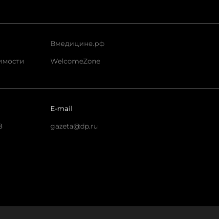
Вмедицине.рф
имости
WelcomeZone
E-mail
8
gazeta@dp.ru