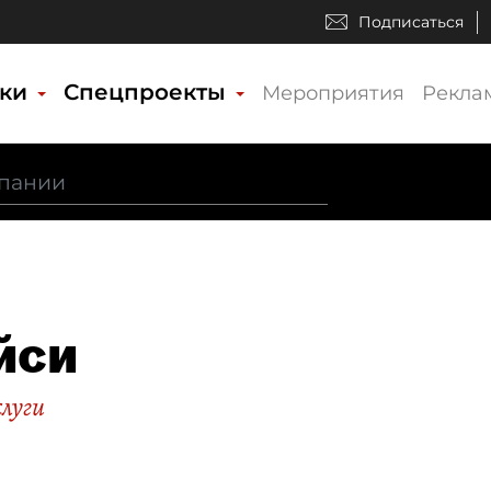
Подписаться
ики
Спецпроекты
Мероприятия
Рекла
йси
слуги