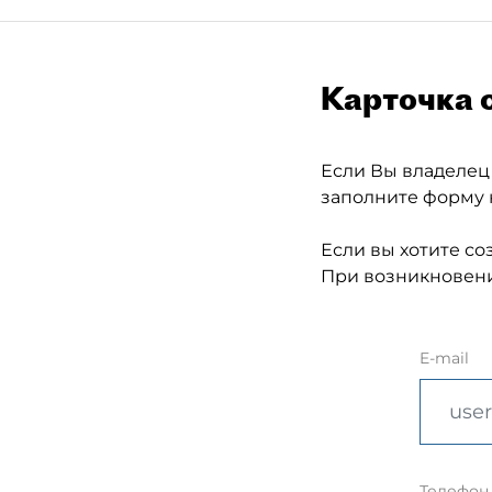
Карточка 
Если Вы владелец
заполните форму 
Если вы хотите со
При возникновени
E-mail
Телефон