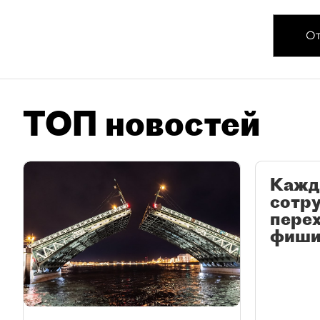
От
ТОП новостей
Кажд
сотр
перех
фиши