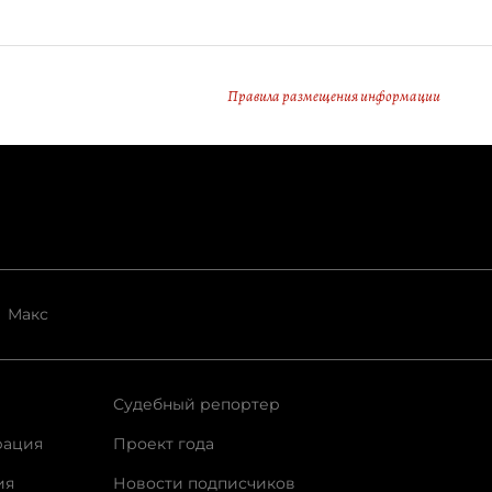
Правила размещения информации
Макс
Судебный репортер
рация
Проект года
ия
Новости подписчиков