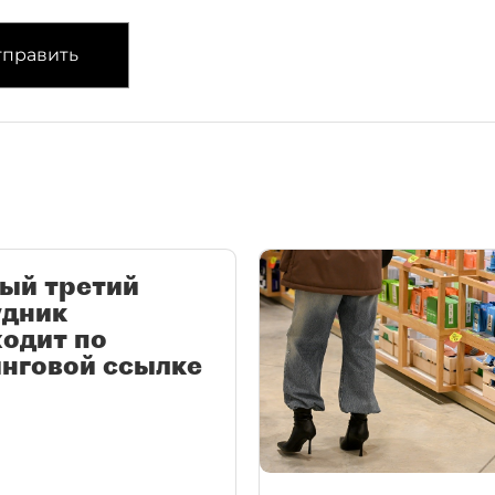
править
ый третий
удник
одит по
нговой ссылке