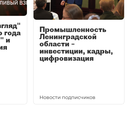
згляд"
Промышленность
ю года
Ленинградской
" и
области –
ия
инвестиции, кадры,
цифровизация
Новости подписчиков