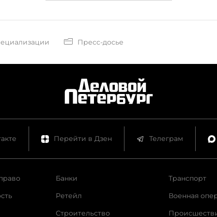
пециализации
Пресс-досье
акте
Перейти в Дзен
Телеграм
право
Банки
Транспорт
сть
Ретейл
Военная опе
Строительство
Происшеств