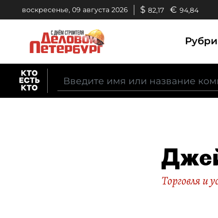
$
€
воскресенье, 09 августа 2026
82,17
94,84
Рубр
Дже
Торговля и у