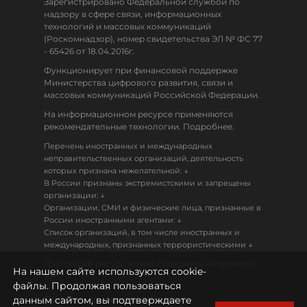
Зарегистрировано Федеральной службой по
надзору в сфере связи, информационных
технологий и массовых коммуникаций
(Роскомнадзор), номер свидетельства ЭЛ № ФС 77
- 65426 от 18.04.2016г.
Функционирует при финансовой поддержке
Министерства цифрового развития, связи и
массовых коммуникаций Российской Федерации.
На информационном ресурсе применяются
рекомендательные технологии. Подробнее.
Перечень иностранных и международных
неправительственных организаций, деятельность
↓
которых признана нежелательной:
В России признаны экстремистскими и запрещены
↓
организации:
Организации, СМИ и физические лица, признанные в
↓
России иностранными агентами:
Список организаций, в том числе иностранных и
↓
международных, признанных террористическими
Настоящий ресурс может содержать материалы
На нашем сайте используются cookie-
18+
файлы. Продолжая пользоваться
данным сайтом, вы подтверждаете
Политика конфиденциальности