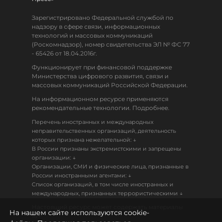
Зарегистрировано Федеральной службой по
надзору в сфере связи, информационных
технологий и массовых коммуникаций
(Роскомнадзор), номер свидетельства ЭЛ № ФС 77
- 65426 от 18.04.2016г.
Функционирует при финансовой поддержке
Министерства цифрового развития, связи и
массовых коммуникаций Российской Федерации.
На информационном ресурсе применяются
рекомендательные технологии. Подробнее.
Перечень иностранных и международных
неправительственных организаций, деятельность
↓
которых признана нежелательной:
В России признаны экстремистскими и запрещены
↓
организации:
Организации, СМИ и физические лица, признанные в
↓
России иностранными агентами:
Список организаций, в том числе иностранных и
↓
международных, признанных террористическими
Настоящий ресурс может содержать материалы
На нашем сайте используются cookie-
18+