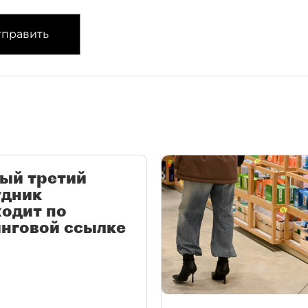
править
ый третий
удник
одит по
нговой ссылке