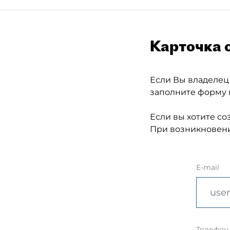
Карточка 
Если Вы владелец
заполните форму 
Если вы хотите со
При возникновени
E-mail
Телефон