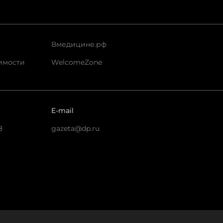
Вмедицине.рф
имости
WelcomeZone
E-mail
8
gazeta@dp.ru