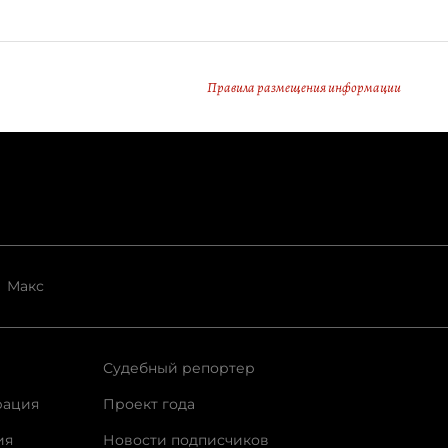
Правила размещения информации
Макс
Судебный репортер
рация
Проект года
ия
Новости подписчиков