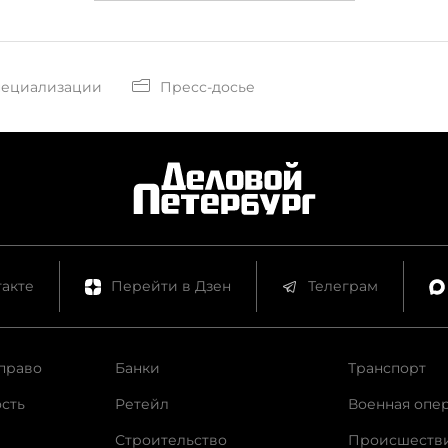
пециализации
Пресс-досье
акте
Перейти в Дзен
Телеграм
право
Банки
Транспорт
сть
Ретейл
Военная опе
Строительство
Происшеств