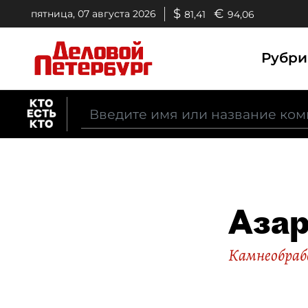
$
€
пятница, 07 августа 2026
81,41
94,06
Рубр
Азар
Камнеобра