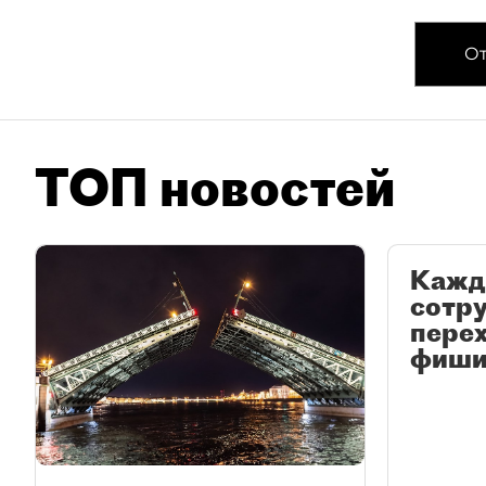
От
ТОП новостей
Кажд
сотр
перех
фиши