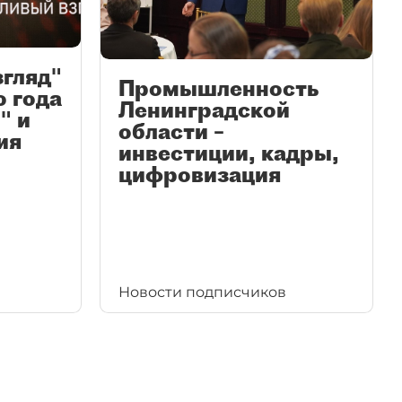
згляд"
Промышленность
ю года
Ленинградской
" и
области –
ия
инвестиции, кадры,
цифровизация
Новости подписчиков