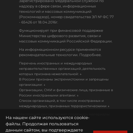
Зарегистрировано Федеральной службой по
надзору в сфере связи, информационных
технологий и массовых коммуникаций
(Роскомнадзор), номер свидетельства ЭЛ № ФС 77
- 65426 от 18.04.2016г.
Функционирует при финансовой поддержке
Министерства цифрового развития, связи и
массовых коммуникаций Российской Федерации.
На информационном ресурсе применяются
рекомендательные технологии. Подробнее.
Перечень иностранных и международных
неправительственных организаций, деятельность
↓
которых признана нежелательной:
В России признаны экстремистскими и запрещены
↓
организации:
Организации, СМИ и физические лица, признанные в
↓
России иностранными агентами:
Список организаций, в том числе иностранных и
↓
международных, признанных террористическими
Настоящий ресурс может содержать материалы
На нашем сайте используются cookie-
18+
файлы. Продолжая пользоваться
данным сайтом, вы подтверждаете
Политика конфиденциальности