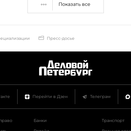
Показать все
пециализации
Пресс-досье
акте
Перейти в Дзен
Телеграм
право
Банки
Транспорт