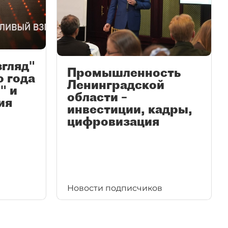
згляд"
Промышленность
ю года
Ленинградской
" и
области –
ия
инвестиции, кадры,
цифровизация
Новости подписчиков