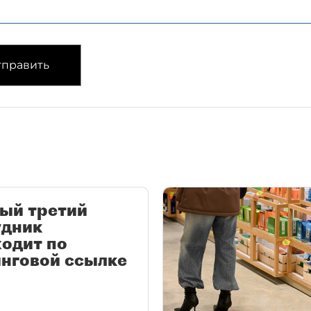
править
ый третий
удник
одит по
нговой ссылке