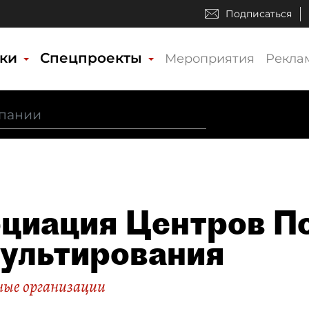
Подписаться
ики
Спецпроекты
Мероприятия
Рекла
циация Центров П
ультирования
ые организации