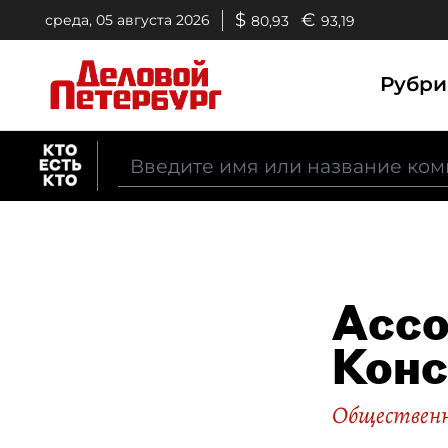
$
€
среда, 05 августа 2026
80,93
93,19
Рубр
Ассо
Конс
Общественн