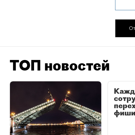
От
ТОП новостей
Кажд
сотр
перех
фиши