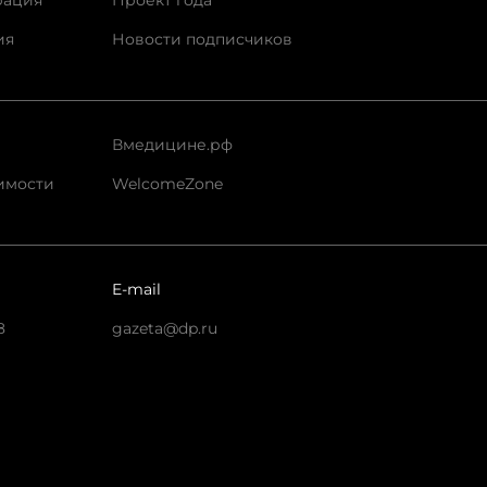
рация
Проект года
ия
Новости подписчиков
Вмедицине.рф
имости
WelcomeZone
E-mail
8
gazeta@dp.ru