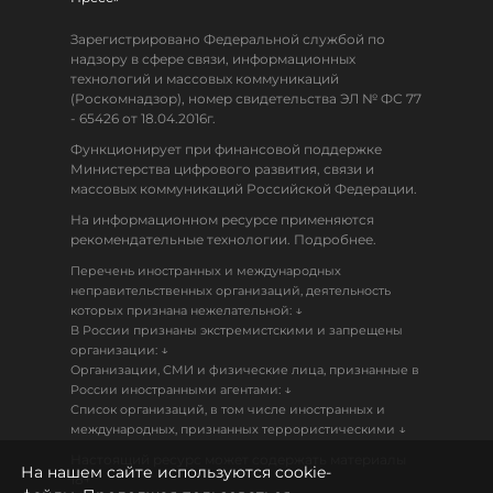
Зарегистрировано Федеральной службой по
надзору в сфере связи, информационных
технологий и массовых коммуникаций
(Роскомнадзор), номер свидетельства ЭЛ № ФС 77
- 65426 от 18.04.2016г.
Функционирует при финансовой поддержке
Министерства цифрового развития, связи и
массовых коммуникаций Российской Федерации.
На информационном ресурсе применяются
рекомендательные технологии. Подробнее.
Перечень иностранных и международных
неправительственных организаций, деятельность
↓
которых признана нежелательной:
В России признаны экстремистскими и запрещены
↓
организации:
Организации, СМИ и физические лица, признанные в
↓
России иностранными агентами:
Список организаций, в том числе иностранных и
↓
международных, признанных террористическими
Настоящий ресурс может содержать материалы
На нашем сайте используются cookie-
18+