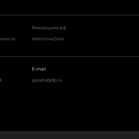
Вмедицине.рф
имости
WelcomeZone
E-mail
8
gazeta@dp.ru