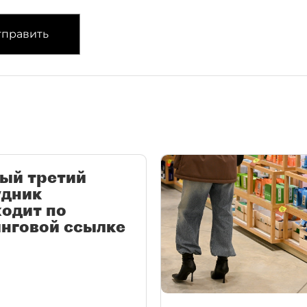
править
ый третий
удник
одит по
нговой ссылке