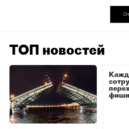
От
ТОП новостей
Кажд
сотр
перех
фиши