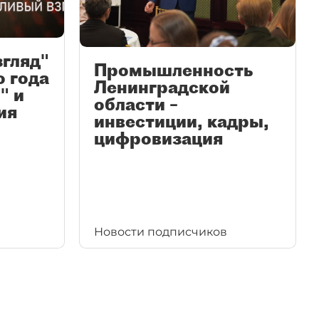
згляд"
Промышленность
ю года
Ленинградской
" и
области –
ия
инвестиции, кадры,
цифровизация
Новости подписчиков