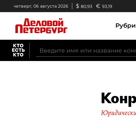
$
€
четверг, 06 августа 2026
80,93
93,19
Рубр
Кон
Юридические