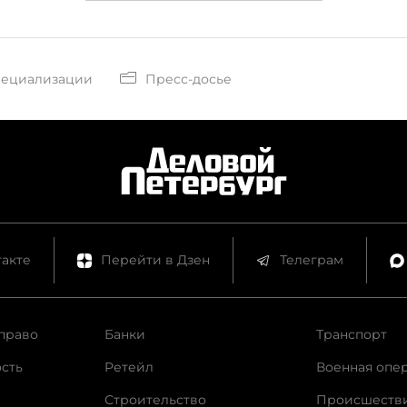
пециализации
Пресс-досье
акте
Перейти в Дзен
Телеграм
право
Банки
Транспорт
сть
Ретейл
Военная опе
Строительство
Происшеств