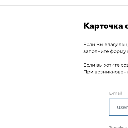
Карточка 
Если Вы владелец
заполните форму 
Если вы хотите со
При возникновени
E-mail
Телефон