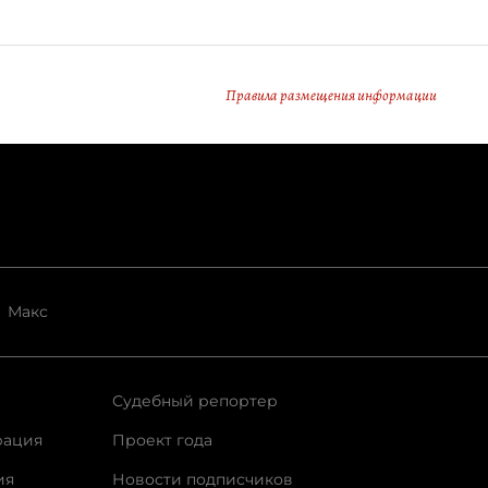
Правила размещения информации
Макс
Судебный репортер
рация
Проект года
ия
Новости подписчиков