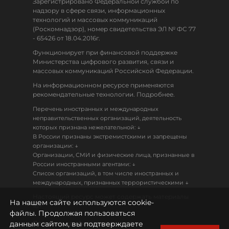
Зарегистрировано Федеральной службой по
надзору в сфере связи, информационных
технологий и массовых коммуникаций
(Роскомнадзор), номер свидетельства ЭЛ № ФС 77
- 65426 от 18.04.2016г.
Функционирует при финансовой поддержке
Министерства цифрового развития, связи и
массовых коммуникаций Российской Федерации.
На информационном ресурсе применяются
рекомендательные технологии. Подробнее.
Перечень иностранных и международных
неправительственных организаций, деятельность
↓
которых признана нежелательной:
В России признаны экстремистскими и запрещены
↓
организации:
Организации, СМИ и физические лица, признанные в
↓
России иностранными агентами:
Список организаций, в том числе иностранных и
↓
международных, признанных террористическими
Настоящий ресурс может содержать материалы
На нашем сайте используются cookie-
18+
файлы. Продолжая пользоваться
данным сайтом, вы подтверждаете
Политика конфиденциальности