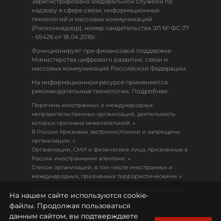
Зарегистрировано Федеральной службой по
надзору в сфере связи, информационных
технологий и массовых коммуникаций
(Роскомнадзор), номер свидетельства ЭЛ № ФС 77
- 65426 от 18.04.2016г.
Функционирует при финансовой поддержке
Министерства цифрового развития, связи и
массовых коммуникаций Российской Федерации.
На информационном ресурсе применяются
рекомендательные технологии. Подробнее.
Перечень иностранных и международных
неправительственных организаций, деятельность
↓
которых признана нежелательной:
В России признаны экстремистскими и запрещены
↓
организации:
Организации, СМИ и физические лица, признанные в
↓
России иностранными агентами:
Список организаций, в том числе иностранных и
↓
международных, признанных террористическими
Настоящий ресурс может содержать материалы
На нашем сайте используются cookie-
18+
файлы. Продолжая пользоваться
данным сайтом, вы подтверждаете
Политика конфиденциальности