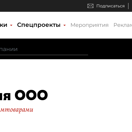
Подписаться
ики
Спецпроекты
Мероприятия
Рекла
мя ООО
ромтоварами