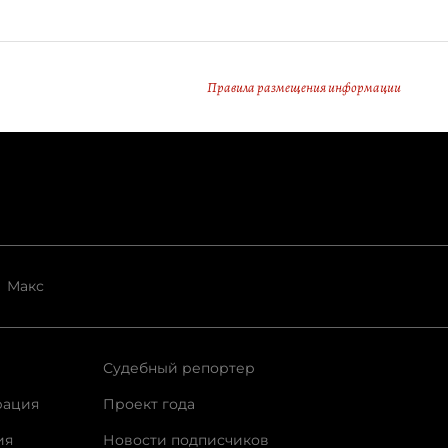
Правила размещения информации
Макс
Судебный репортер
рация
Проект года
ия
Новости подписчиков