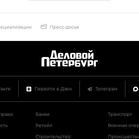
пециализации
Пресс-досье
акте
Перейти в Дзен
Телеграм
право
Банки
Транспорт
сть
Ретейл
Военная опе
Строительство
Происшеств