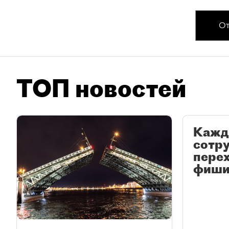
От
ТОП новостей
Кажд
сотр
перех
фиши