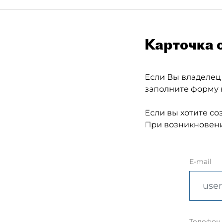
Карточка 
Если Вы владелец
заполните форму 
Если вы хотите со
При возникновени
E-mail
Телефон