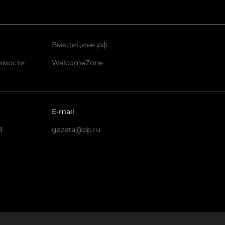
Вмедицине.рф
имости
WelcomeZone
E-mail
8
gazeta@dp.ru