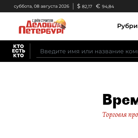
$
€
суббота, 08 августа 2026
82,17
94,84
Рубр
Вре
Торговля п