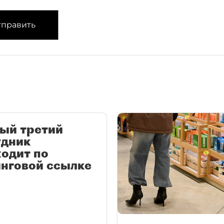
править
ый третий
удник
одит по
нговой ссылке