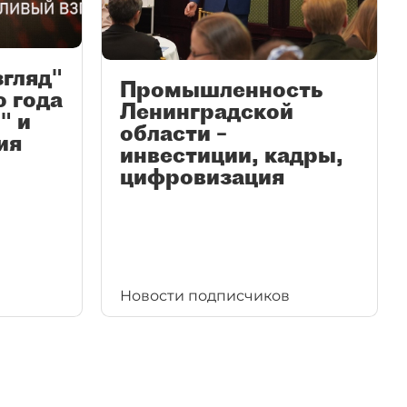
згляд"
Промышленность
ю года
Ленинградской
" и
области –
ия
инвестиции, кадры,
цифровизация
Новости подписчиков