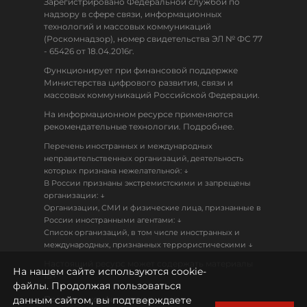
Зарегистрировано Федеральной службой по
надзору в сфере связи, информационных
технологий и массовых коммуникаций
(Роскомнадзор), номер свидетельства ЭЛ № ФС 77
- 65426 от 18.04.2016г.
Функционирует при финансовой поддержке
Министерства цифрового развития, связи и
массовых коммуникаций Российской Федерации.
На информационном ресурсе применяются
рекомендательные технологии. Подробнее.
Перечень иностранных и международных
неправительственных организаций, деятельность
↓
которых признана нежелательной:
В России признаны экстремистскими и запрещены
↓
организации:
Организации, СМИ и физические лица, признанные в
↓
России иностранными агентами:
Список организаций, в том числе иностранных и
↓
международных, признанных террористическими
Настоящий ресурс может содержать материалы
На нашем сайте используются cookie-
18+
файлы. Продолжая пользоваться
данным сайтом, вы подтверждаете
Политика конфиденциальности