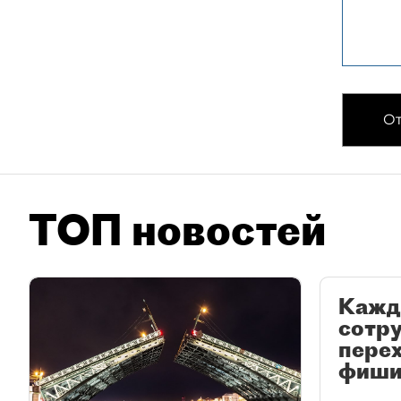
От
ТОП новостей
Кажд
сотр
перех
фиши