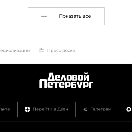
Показать все
пециализации
Пресс-досье
акте
Перейти в Дзен
Телеграм