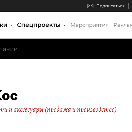
Подписаться
ики
Спецпроекты
Мероприятия
Рекла
Кос
и и акссесуары (продажа и производство)