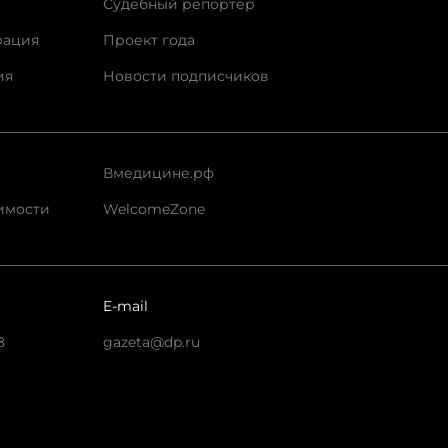
Судебный репортер
рация
Проект года
ия
Новости подписчиков
Вмедицине.рф
имости
WelcomeZone
E-mail
8
gazeta@dp.ru