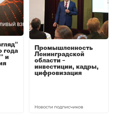
згляд"
Промышленность
ю года
Ленинградской
" и
области –
ия
инвестиции, кадры,
цифровизация
Новости подписчиков