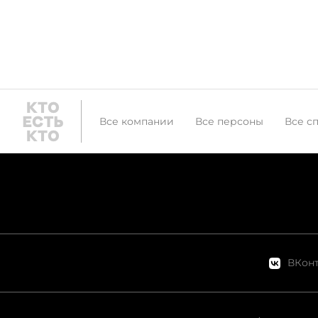
Все компании
Все персоны
Все с
ВКонт