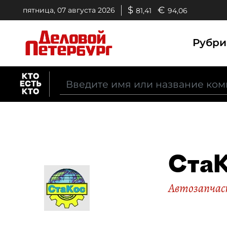
$
€
пятница, 07 августа 2026
81,41
94,06
Рубр
Ста
Автозапчаст