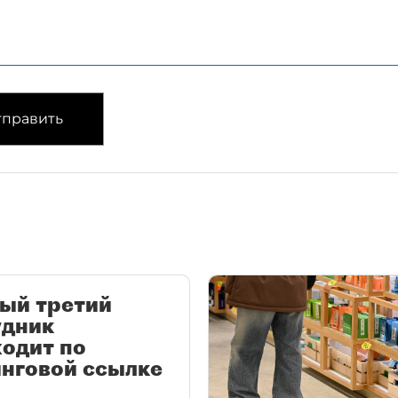
править
ый третий
удник
одит по
нговой ссылке