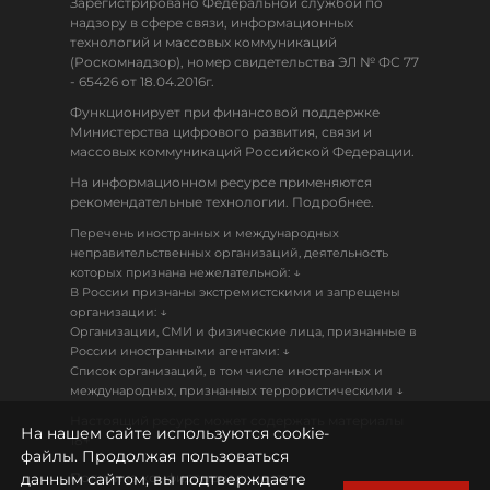
Зарегистрировано Федеральной службой по
надзору в сфере связи, информационных
технологий и массовых коммуникаций
(Роскомнадзор), номер свидетельства ЭЛ № ФС 77
- 65426 от 18.04.2016г.
Функционирует при финансовой поддержке
Министерства цифрового развития, связи и
массовых коммуникаций Российской Федерации.
На информационном ресурсе применяются
рекомендательные технологии. Подробнее.
Перечень иностранных и международных
неправительственных организаций, деятельность
↓
которых признана нежелательной:
В России признаны экстремистскими и запрещены
↓
организации:
Организации, СМИ и физические лица, признанные в
↓
России иностранными агентами:
Список организаций, в том числе иностранных и
↓
международных, признанных террористическими
Настоящий ресурс может содержать материалы
На нашем сайте используются cookie-
18+
файлы. Продолжая пользоваться
данным сайтом, вы подтверждаете
Политика конфиденциальности