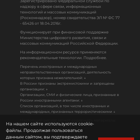
Зарегистрировано Федеральной службой по
надзору в сфере связи, информационных
технологий и массовых коммуникаций
(Роскомнадзор), номер свидетельства ЭЛ № ФС 77
- 65426 от 18.04.2016г.
Функционирует при финансовой поддержке
Министерства цифрового развития, связи и
массовых коммуникаций Российской Федерации.
На информационном ресурсе применяются
рекомендательные технологии. Подробнее.
Перечень иностранных и международных
неправительственных организаций, деятельность
↓
которых признана нежелательной:
В России признаны экстремистскими и запрещены
↓
организации:
Организации, СМИ и физические лица, признанные в
↓
России иностранными агентами:
Список организаций, в том числе иностранных и
↓
международных, признанных террористическими
Настоящий ресурс может содержать материалы
На нашем сайте используются cookie-
18+
файлы. Продолжая пользоваться
данным сайтом, вы подтверждаете
Политика конфиденциальности