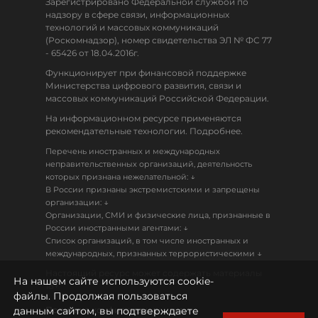
Зарегистрировано Федеральной службой по
надзору в сфере связи, информационных
технологий и массовых коммуникаций
(Роскомнадзор), номер свидетельства ЭЛ № ФС 77
- 65426 от 18.04.2016г.
Функционирует при финансовой поддержке
Министерства цифрового развития, связи и
массовых коммуникаций Российской Федерации.
На информационном ресурсе применяются
рекомендательные технологии. Подробнее.
Перечень иностранных и международных
неправительственных организаций, деятельность
↓
которых признана нежелательной:
В России признаны экстремистскими и запрещены
↓
организации:
Организации, СМИ и физические лица, признанные в
↓
России иностранными агентами:
Список организаций, в том числе иностранных и
↓
международных, признанных террористическими
Настоящий ресурс может содержать материалы
На нашем сайте используются cookie-
18+
файлы. Продолжая пользоваться
данным сайтом, вы подтверждаете
Политика конфиденциальности