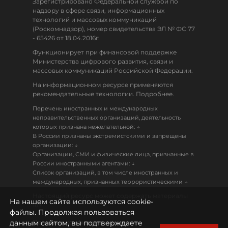
Зарегистрировано Федеральной службой по
надзору в сфере связи, информационных
технологий и массовых коммуникаций
(Роскомнадзор), номер свидетельства ЭЛ № ФС 77
- 65426 от 18.04.2016г.
Функционирует при финансовой поддержке
Министерства цифрового развития, связи и
массовых коммуникаций Российской Федерации.
На информационном ресурсе применяются
рекомендательные технологии. Подробнее.
Перечень иностранных и международных
неправительственных организаций, деятельность
↓
которых признана нежелательной:
В России признаны экстремистскими и запрещены
↓
организации:
Организации, СМИ и физические лица, признанные в
↓
России иностранными агентами:
Список организаций, в том числе иностранных и
↓
международных, признанных террористическими
Настоящий ресурс может содержать материалы
На нашем сайте используются cookie-
18+
файлы. Продолжая пользоваться
данным сайтом, вы подтверждаете
Политика конфиденциальности