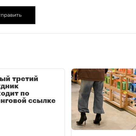
править
ый третий
удник
одит по
нговой ссылке