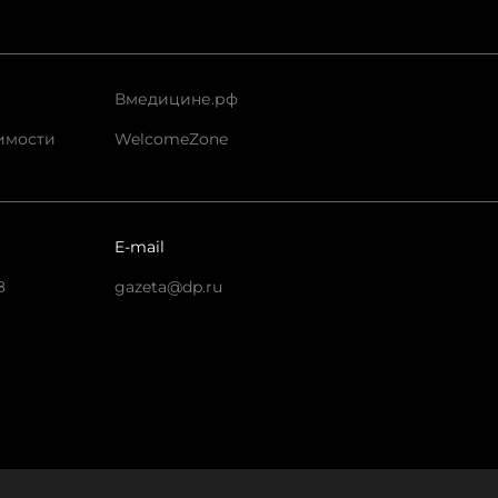
Вмедицине.рф
имости
WelcomeZone
E-mail
8
gazeta@dp.ru