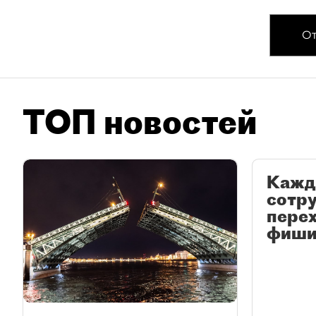
От
ТОП новостей
Кажд
сотр
перех
фиши