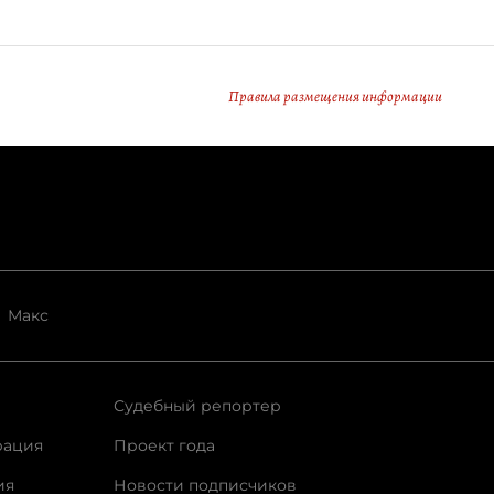
Правила размещения информации
Макс
Судебный репортер
рация
Проект года
ия
Новости подписчиков