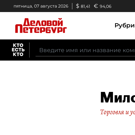
$
€
пятница, 07 августа 2026
81,41
94,06
Рубр
Мил
Торговля и у