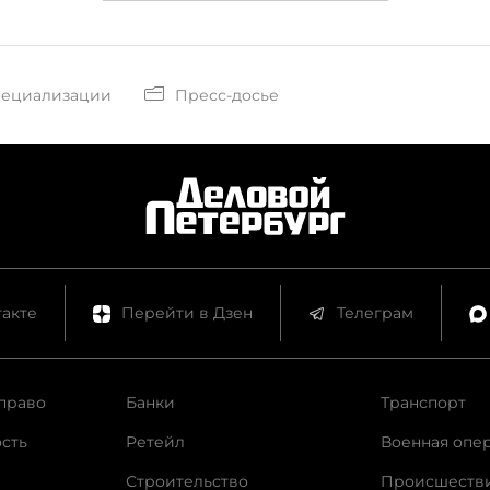
пециализации
Пресс-досье
акте
Перейти в Дзен
Телеграм
право
Банки
Транспорт
сть
Ретейл
Военная опе
Строительство
Происшеств