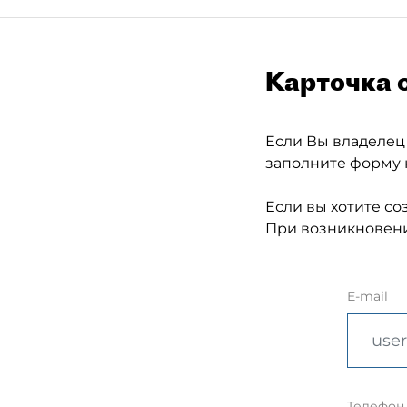
Карточка 
Если Вы владелец
заполните форму 
Если вы хотите со
При возникновени
E-mail
Телефон