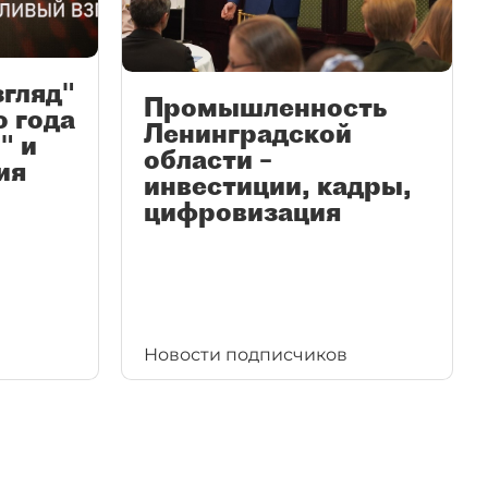
згляд"
Промышленность
ю года
Ленинградской
" и
области –
ия
инвестиции, кадры,
цифровизация
Новости подписчиков