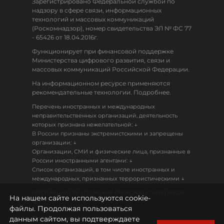
Зарегистрировано Федеральной службой по
надзору в сфере связи, информационных
технологий и массовых коммуникаций
(Роскомнадзор), номер свидетельства ЭЛ № ФС 77
- 65426 от 18.04.2016г.
Функционирует при финансовой поддержке
Министерства цифрового развития, связи и
массовых коммуникаций Российской Федерации.
На информационном ресурсе применяются
рекомендательные технологии. Подробнее.
Перечень иностранных и международных
неправительственных организаций, деятельность
↓
которых признана нежелательной:
В России признаны экстремистскими и запрещены
↓
организации:
Организации, СМИ и физические лица, признанные в
↓
России иностранными агентами:
Список организаций, в том числе иностранных и
↓
международных, признанных террористическими
Настоящий ресурс может содержать материалы
На нашем сайте используются cookie-
18+
файлы. Продолжая пользоваться
данным сайтом, вы подтверждаете
Политика конфиденциальности