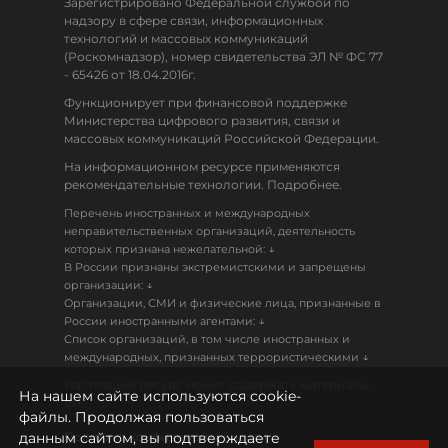
Зарегистрировано Федеральной службой по
надзору в сфере связи, информационных
технологий и массовых коммуникаций
(Роскомнадзор), номер свидетельства ЭЛ № ФС 77
- 65426 от 18.04.2016г.
Функционирует при финансовой поддержке
Министерства цифрового развития, связи и
массовых коммуникаций Российской Федерации.
На информационном ресурсе применяются
рекомендательные технологии. Подробнее.
Перечень иностранных и международных
неправительственных организаций, деятельность
↓
которых признана нежелательной:
В России признаны экстремистскими и запрещены
↓
организации:
Организации, СМИ и физические лица, признанные в
↓
России иностранными агентами:
Список организаций, в том числе иностранных и
↓
международных, признанных террористическими
Настоящий ресурс может содержать материалы
На нашем сайте используются cookie-
18+
файлы. Продолжая пользоваться
данным сайтом, вы подтверждаете
Политика конфиденциальности