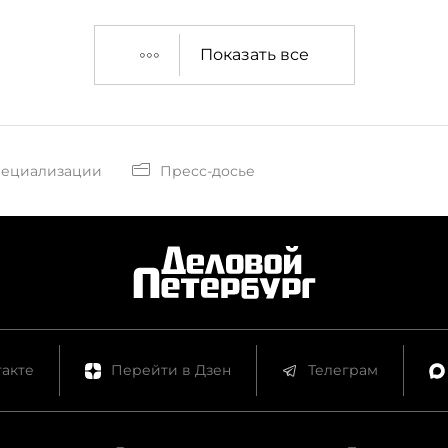
Показать все
пециализации
Пресс-досье
акте
Перейти в Дзен
Телеграм