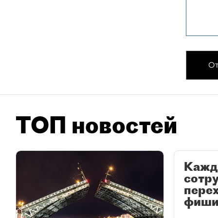
От
ТОП новостей
Кажд
сотр
перех
фиши