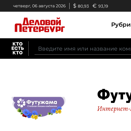
$
€
четверг, 06 августа 2026
80,93
93,19
Рубр
Фут
Интернет-