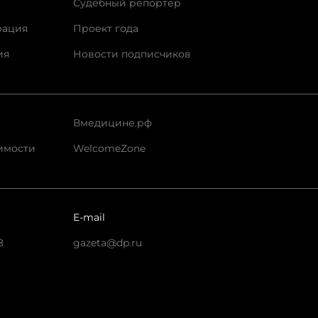
Судебный репортер
рация
Проект года
ия
Новости подписчиков
Вмедицине.рф
имости
WelcomeZone
E-mail
8
gazeta@dp.ru