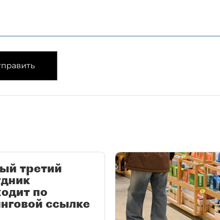
править
ый третий
удник
одит по
нговой ссылке