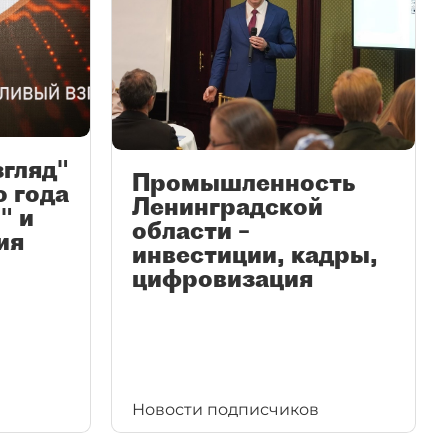
згляд"
Промышленность
ю года
Ленинградской
" и
области –
ия
инвестиции, кадры,
цифровизация
Новости подписчиков