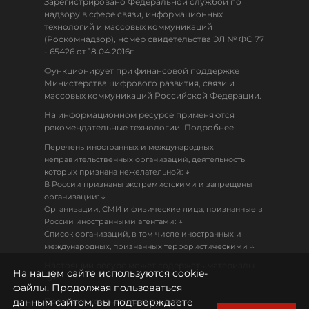
Зарегистрировано Федеральной службой по
надзору в сфере связи, информационных
технологий и массовых коммуникаций
(Роскомнадзор), номер свидетельства ЭЛ № ФС 77
- 65426 от 18.04.2016г.
Функционирует при финансовой поддержке
Министерства цифрового развития, связи и
массовых коммуникаций Российской Федерации.
На информационном ресурсе применяются
рекомендательные технологии. Подробнее.
Перечень иностранных и международных
неправительственных организаций, деятельность
↓
которых признана нежелательной:
В России признаны экстремистскими и запрещены
↓
организации:
Организации, СМИ и физические лица, признанные в
↓
России иностранными агентами:
Список организаций, в том числе иностранных и
↓
международных, признанных террористическими
Настоящий ресурс может содержать материалы
На нашем сайте используются cookie-
18+
файлы. Продолжая пользоваться
данным сайтом, вы подтверждаете
Политика конфиденциальности