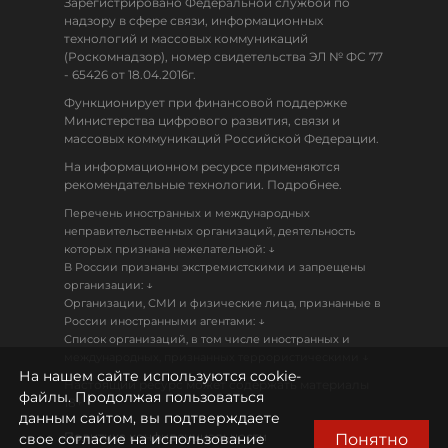
Зарегистрировано Федеральной службой по
надзору в сфере связи, информационных
технологий и массовых коммуникаций
(Роскомнадзор), номер свидетельства ЭЛ № ФС 77
- 65426 от 18.04.2016г.
Функционирует при финансовой поддержке
Министерства цифрового развития, связи и
массовых коммуникаций Российской Федерации.
На информационном ресурсе применяются
рекомендательные технологии. Подробнее.
Перечень иностранных и международных
неправительственных организаций, деятельность
↓
которых признана нежелательной:
В России признаны экстремистскими и запрещены
↓
организации:
Организации, СМИ и физические лица, признанные в
↓
России иностранными агентами:
Список организаций, в том числе иностранных и
↓
международных, признанных террористическими
На нашем сайте используются cookie-
Настоящий ресурс может содержать материалы
файлы. Продолжая пользоваться
18+
данным сайтом, вы подтверждаете
Политика конфиденциальности
Понятно
свое согласие на использование