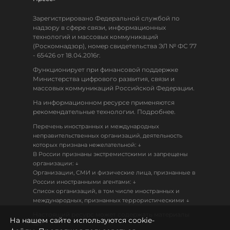
Зарегистрировано Федеральной службой по
надзору в сфере связи, информационных
технологий и массовых коммуникаций
(Роскомнадзор), номер свидетельства ЭЛ № ФС 77
- 65426 от 18.04.2016г.
Функционирует при финансовой поддержке
Министерства цифрового развития, связи и
массовых коммуникаций Российской Федерации.
На информационном ресурсе применяются
рекомендательные технологии. Подробнее.
Перечень иностранных и международных
неправительственных организаций, деятельность
↓
которых признана нежелательной:
В России признаны экстремистскими и запрещены
↓
организации:
Организации, СМИ и физические лица, признанные в
↓
России иностранными агентами:
Список организаций, в том числе иностранных и
↓
международных, признанных террористическими
Настоящий ресурс может содержать материалы
На нашем сайте используются cookie-
18+