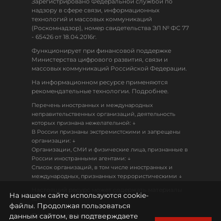
Зарегистрировано Федеральной службой по
надзору в сфере связи, информационных
технологий и массовых коммуникаций
(Роскомнадзор), номер свидетельства ЭЛ № ФС 77
- 65426 от 18.04.2016г.
Функционирует при финансовой поддержке
Министерства цифрового развития, связи и
массовых коммуникаций Российской Федерации.
На информационном ресурсе применяются
рекомендательные технологии. Подробнее.
Перечень иностранных и международных
неправительственных организаций, деятельность
↓
которых признана нежелательной:
В России признаны экстремистскими и запрещены
↓
организации:
Организации, СМИ и физические лица, признанные в
↓
России иностранными агентами:
Список организаций, в том числе иностранных и
↓
международных, признанных террористическими
Настоящий ресурс может содержать материалы
На нашем сайте используются cookie-
18+
файлы. Продолжая пользоваться
данным сайтом, вы подтверждаете
Политика конфиденциальности