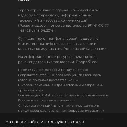
Зарегистрировано Федеральной службой по
надзору в сфере связи, информационных
технологий и массовых коммуникаций
(Роскомнадзор), номер свидетельства ЭЛ № ФС 77
- 65426 от 18.04.2016г.
Функционирует при финансовой поддержке
Министерства цифрового развития, связи и
массовых коммуникаций Российской Федерации.
На информационном ресурсе применяются
рекомендательные технологии. Подробнее.
Перечень иностранных и международных
неправительственных организаций, деятельность
↓
которых признана нежелательной:
В России признаны экстремистскими и запрещены
↓
организации:
Организации, СМИ и физические лица, признанные в
↓
России иностранными агентами:
Список организаций, в том числе иностранных и
↓
международных, признанных террористическими
Настоящий ресурс может содержать материалы
На нашем сайте используются cookie-
18+