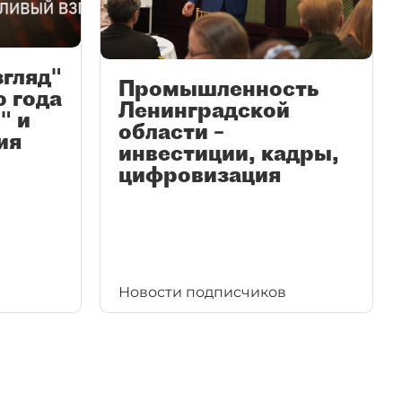
згляд"
Промышленность
ю года
Ленинградской
" и
области –
ия
инвестиции, кадры,
цифровизация
Новости подписчиков