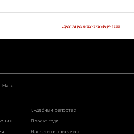
Правила размещения информации
Макс
Судебный репортер
рация
Проект года
ия
Новости подписчиков