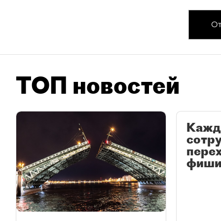
От
ТОП новостей
Кажд
сотр
перех
фиши