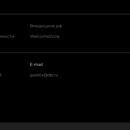
Вмедицине.рф
имости
WelcomeZone
E-mail
8
gazeta@dp.ru