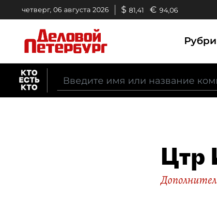
$
€
четверг, 06 августа 2026
81,41
94,06
Рубр
Цтр 
Дополнитель