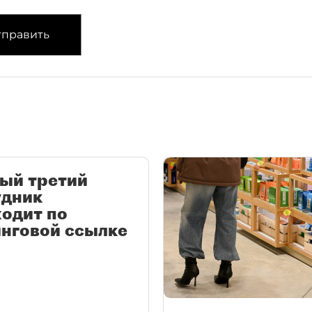
править
ый третий
удник
одит по
нговой ссылке