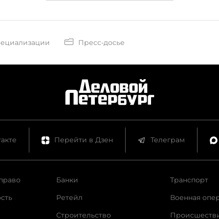
пециализации
Пресс-досье
акте
Перейти в Дзен
Телеграм
право
Банки
Транспорт
сть
Ретейл
Военная опе
Строительство
Происшеств