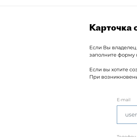
Карточка 
Если Вы владелец
заполните форму 
Если вы хотите со
При возникновени
E-mail
Телефон