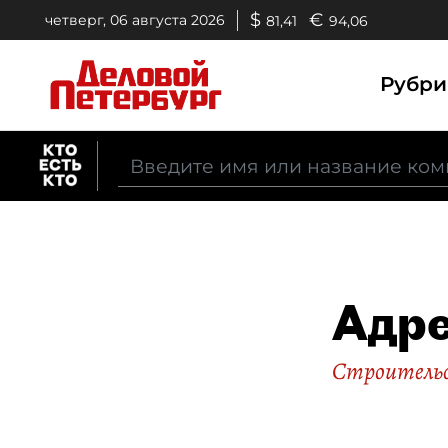
$
€
четверг, 06 августа 2026
81,41
94,06
Рубр
Адр
Строительс