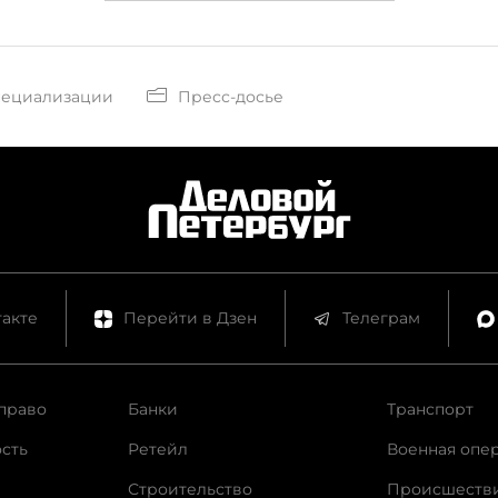
пециализации
Пресс-досье
акте
Перейти в Дзен
Телеграм
право
Банки
Транспорт
сть
Ретейл
Военная опе
Строительство
Происшеств