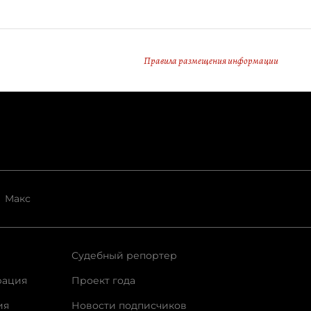
Правила размещения информации
Макс
Судебный репортер
рация
Проект года
ия
Новости подписчиков