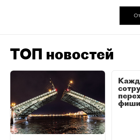
От
ТОП новостей
Кажд
сотр
перех
фиши