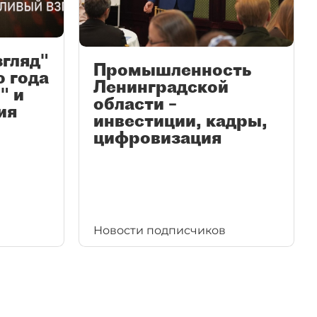
згляд"
Промышленность
ю года
Ленинградской
" и
области –
ия
инвестиции, кадры,
цифровизация
Новости подписчиков