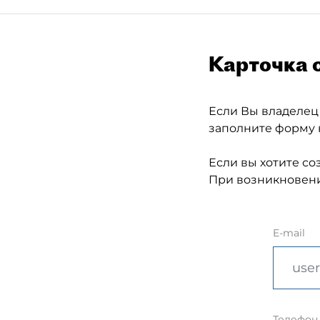
Карточка 
Если Вы владелец
заполните форму 
Если вы хотите со
При возникновени
E-mail
Телефон