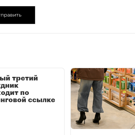
править
ый третий
удник
одит по
нговой ссылке