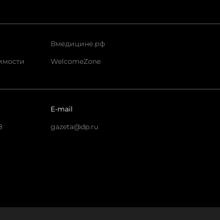
Вмедицине.рф
имости
WelcomeZone
E-mail
8
gazeta@dp.ru