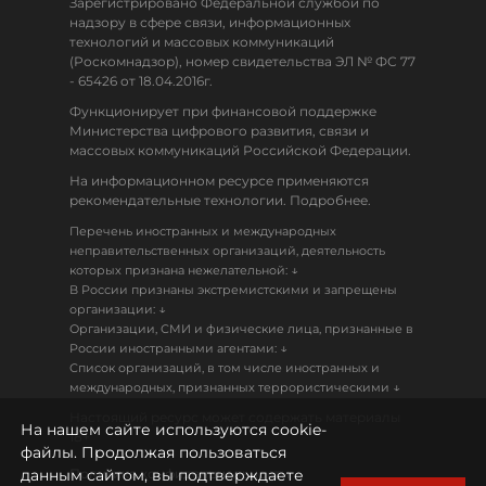
Зарегистрировано Федеральной службой по
надзору в сфере связи, информационных
технологий и массовых коммуникаций
(Роскомнадзор), номер свидетельства ЭЛ № ФС 77
- 65426 от 18.04.2016г.
Функционирует при финансовой поддержке
Министерства цифрового развития, связи и
массовых коммуникаций Российской Федерации.
На информационном ресурсе применяются
рекомендательные технологии. Подробнее.
Перечень иностранных и международных
неправительственных организаций, деятельность
↓
которых признана нежелательной:
В России признаны экстремистскими и запрещены
↓
организации:
Организации, СМИ и физические лица, признанные в
↓
России иностранными агентами:
Список организаций, в том числе иностранных и
↓
международных, признанных террористическими
Настоящий ресурс может содержать материалы
На нашем сайте используются cookie-
18+
файлы. Продолжая пользоваться
данным сайтом, вы подтверждаете
Политика конфиденциальности