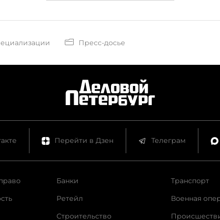
пециализации
Пресс-досье
акте
Перейти в Дзен
Телеграм
право
Банки
Транспорт
сть
Ретейл
Военная опе
Строительство
Происшеств