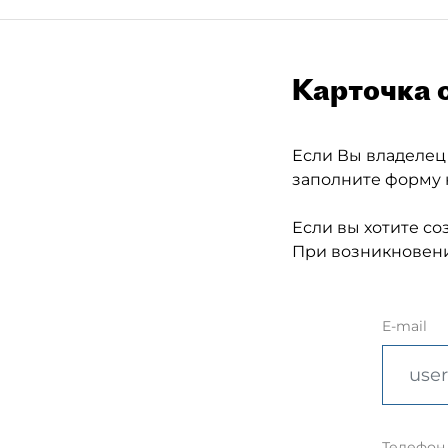
Карточка 
Если Вы владелец
заполните форму 
Если вы хотите со
При возникновени
E-mail
Телефон