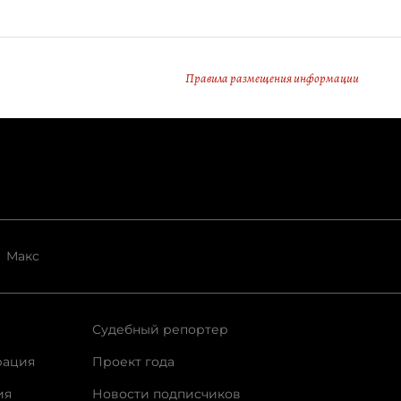
Правила размещения информации
Макс
Судебный репортер
рация
Проект года
ия
Новости подписчиков