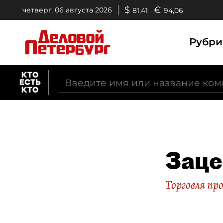
$
€
четверг, 06 августа 2026
81,41
94,06
Рубр
Заце
Торговля п