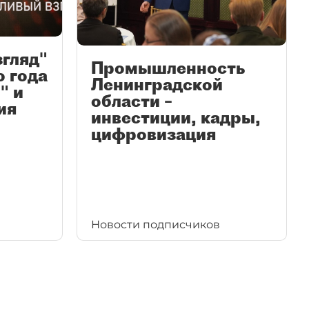
згляд"
Промышленность
ю года
Ленинградской
" и
области –
ия
инвестиции, кадры,
цифровизация
Новости подписчиков