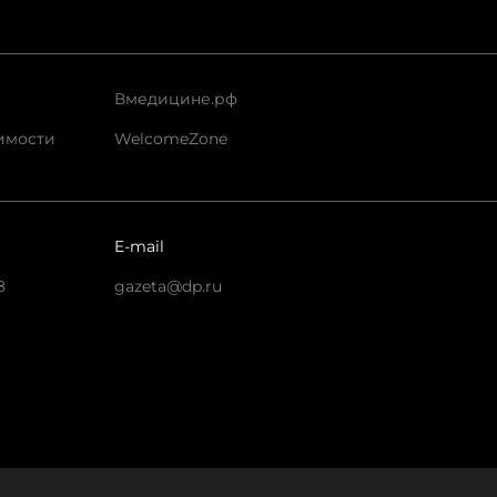
Вмедицине.рф
имости
WelcomeZone
E-mail
8
gazeta@dp.ru