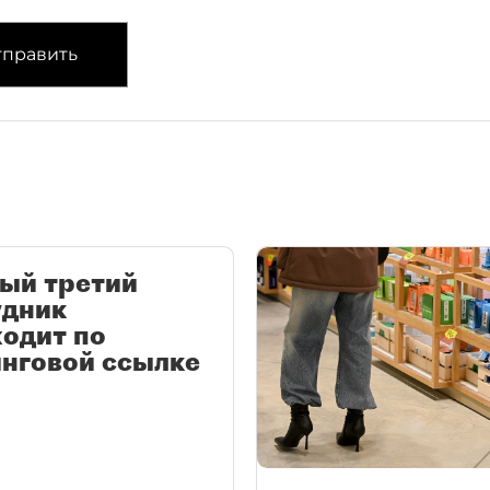
править
ый третий
удник
одит по
нговой ссылке