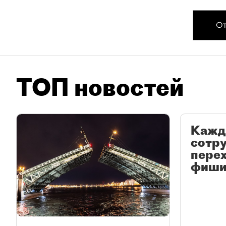
От
ТОП новостей
Кажд
сотр
перех
фиши