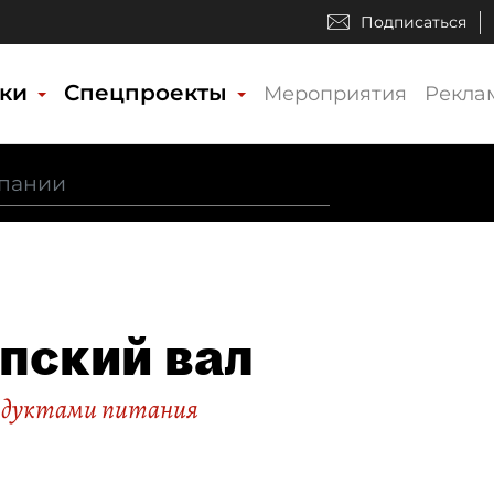
Подписаться
ики
Спецпроекты
Мероприятия
Рекла
пский вал
родуктами питания