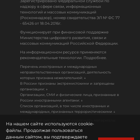
Зарегистрировано Федеральной службой по
надзору в сфере связи, информационных
технологий и массовых коммуникаций
(Роскомнадзор), номер свидетельства ЭЛ № ФС 77
- 65426 от 18.04.2016г.
Функционирует при финансовой поддержке
Министерства цифрового развития, связи и
массовых коммуникаций Российской Федерации.
На информационном ресурсе применяются
рекомендательные технологии. Подробнее.
Перечень иностранных и международных
неправительственных организаций, деятельность
↓
которых признана нежелательной:
В России признаны экстремистскими и запрещены
↓
организации:
Организации, СМИ и физические лица, признанные в
↓
России иностранными агентами:
Список организаций, в том числе иностранных и
↓
международных, признанных террористическими
Настоящий ресурс может содержать материалы
На нашем сайте используются cookie-
18+
файлы. Продолжая пользоваться
данным сайтом, вы подтверждаете
Политика конфиденциальности