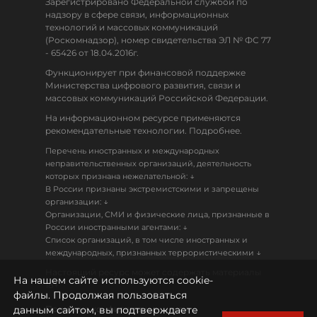
Зарегистрировано Федеральной службой по
надзору в сфере связи, информационных
технологий и массовых коммуникаций
(Роскомнадзор), номер свидетельства ЭЛ № ФС 77
- 65426 от 18.04.2016г.
Функционирует при финансовой поддержке
Министерства цифрового развития, связи и
массовых коммуникаций Российской Федерации.
На информационном ресурсе применяются
рекомендательные технологии. Подробнее.
Перечень иностранных и международных
неправительственных организаций, деятельность
↓
которых признана нежелательной:
В России признаны экстремистскими и запрещены
↓
организации:
Организации, СМИ и физические лица, признанные в
↓
России иностранными агентами:
Список организаций, в том числе иностранных и
↓
международных, признанных террористическими
Настоящий ресурс может содержать материалы
На нашем сайте используются cookie-
18+
файлы. Продолжая пользоваться
данным сайтом, вы подтверждаете
Политика конфиденциальности