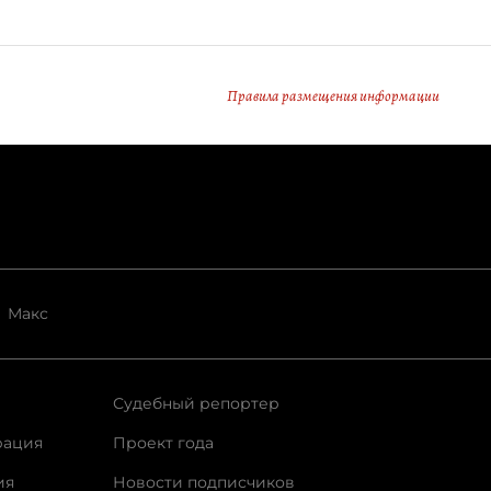
Правила размещения информации
Макс
Судебный репортер
рация
Проект года
ия
Новости подписчиков