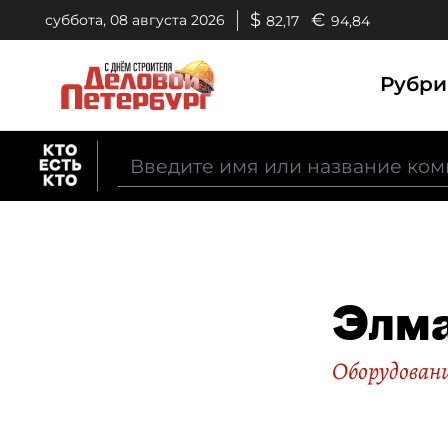
$
€
суббота, 08 августа 2026
82,17
94,84
Рубр
Элм
Оборудован