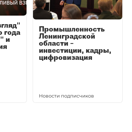
згляд"
Промышленность
ю года
Ленинградской
" и
области –
ия
инвестиции, кадры,
цифровизация
Новости подписчиков