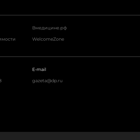
Вмедицине.рф
имости
WelcomeZone
E-mail
8
gazeta@dp.ru