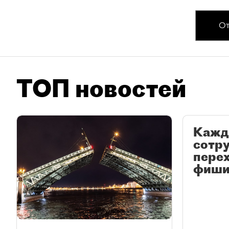
От
ТОП новостей
Кажд
сотр
перех
фиши