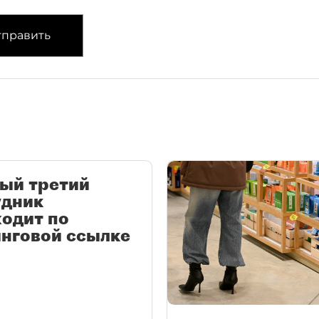
править
ый третий
удник
одит по
нговой ссылке