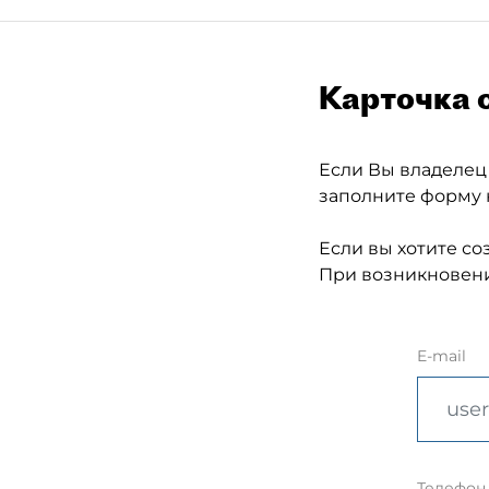
Карточка 
Если Вы владелец
заполните форму 
Если вы хотите со
При возникновени
E-mail
Телефон