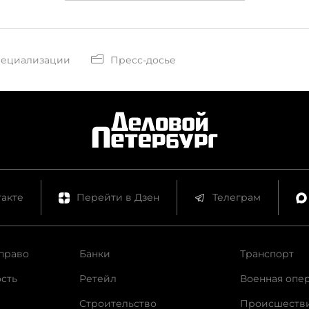
пециализации
Пресс-досье
акте
Перейти в Дзен
Телеграм
право
Банки
Транспорт
сть
Ретейл
Военная опе
Строительство
Происшеств