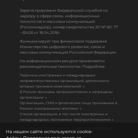
Зарегистрировано Федеральной службой по
надзору в сфере связи, информационных
технологий и массовых коммуникаций
(Роскомнадзор), номер свидетельства ЭЛ № ФС 77
- 65426 от 18.04.2016г.
Функционирует при финансовой поддержке
Министерства цифрового развития, связи и
массовых коммуникаций Российской Федерации.
На информационном ресурсе применяются
рекомендательные технологии. Подробнее.
Перечень иностранных и международных
неправительственных организаций, деятельность
↓
которых признана нежелательной:
В России признаны экстремистскими и запрещены
↓
организации:
Организации, СМИ и физические лица, признанные в
↓
России иностранными агентами:
Список организаций, в том числе иностранных и
↓
международных, признанных террористическими
Настоящий ресурс может содержать материалы
На нашем сайте используются cookie-
18+